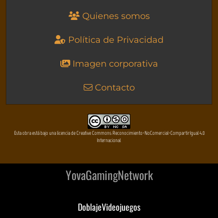
Quienes somos
Política de Privacidad
Imagen corporativa
Contacto
Esta obra está bajo una licencia de Creative Commons Reconocimiento-NoComercial-CompartirIgual 4.0
Internacional
YovaGamingNetwork
DoblajeVideojuegos