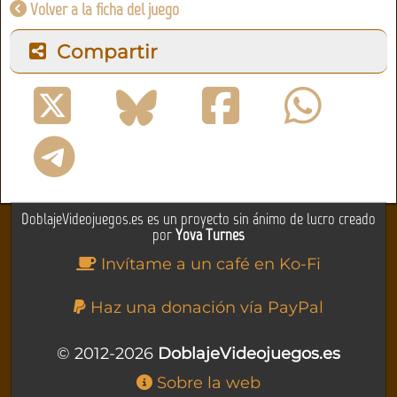
Volver a la ficha del juego
Compartir
DoblajeVideojuegos.es es un proyecto sin ánimo de lucro creado
por
Yova Turnes
Invítame a un café en Ko-Fi
Haz una donación vía PayPal
© 2012-2026
DoblajeVideojuegos.es
Sobre la web