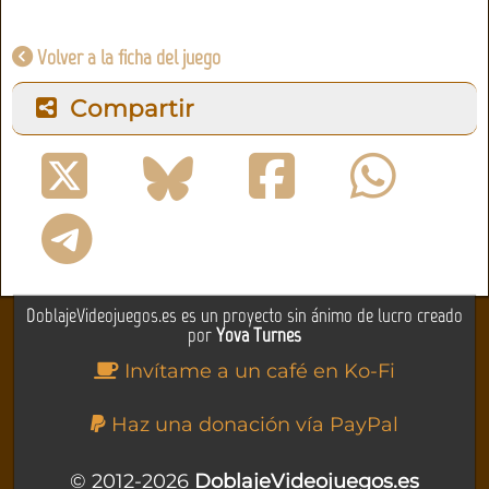
Volver a la ficha del juego
Compartir
DoblajeVideojuegos.es es un proyecto sin ánimo de lucro creado
por
Yova Turnes
Invítame a un café en Ko-Fi
Haz una donación vía PayPal
© 2012-2026
DoblajeVideojuegos.es