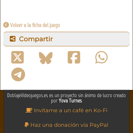
Volver a la ficha del juego
Compartir
DoblajeVideojuegos.es es un proyecto sin ánimo de lucro creado
por
Yova Turnes
Invítame a un café en Ko-Fi
Haz una donación vía PayPal