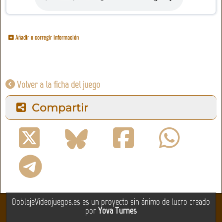
Añadir o corregir información
Volver a la ficha del juego
Compartir
DoblajeVideojuegos.es es un proyecto sin ánimo de lucro creado
por
Yova Turnes