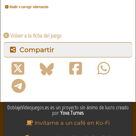
Añadir o corregir información
Volver a la ficha del juego
Compartir
DoblajeVideojuegos.es es un proyecto sin ánimo de lucro creado
por
Yova Turnes
Invítame a un café en Ko-Fi