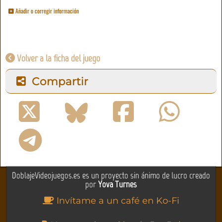
Añadir o corregir información
Volver a la ficha del juego
Compartir
DoblajeVideojuegos.es es un proyecto sin ánimo de lucro creado
por
Yova Turnes
Invítame a un café en Ko-Fi