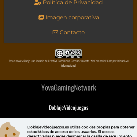
Política de Privacidad
Imagen corporativa
Contacto
Esta obra está bajo una licencia de Creative Commons Reconocimiento-NoComercial-CompartirIgual 4.0
Internacional
YovaGamingNetwork
DoblajeVideojuegos
DeVuego
DoblajeVideojuegos.es utiliza
cookies propias
para obtener
estadísticas de acceso de los usuarios. Si deseas
DeVuego GAL
desactivarlas puedes
desmarcar la casilla de seguimiento