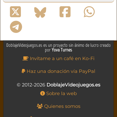
DoblajeVideojuegos.es es un proyecto sin ánimo de lucro creado
por
Yova Turnes
Invítame a un café en Ko-Fi
Haz una donación vía PayPal
© 2012-2026
DoblajeVideojuegos.es
Sobre la web
Quienes somos