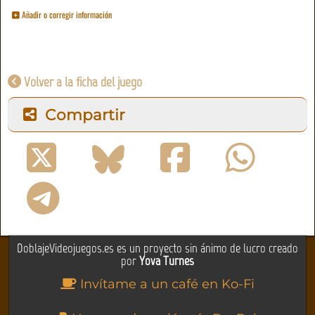
Añadir o corregir información
Volver a la ficha del juego
Compartir
DoblajeVideojuegos.es es un proyecto sin ánimo de lucro creado
por
Yova Turnes
Invítame a un café en Ko-Fi