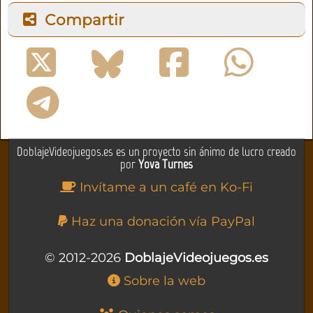
Compartir
DoblajeVideojuegos.es es un proyecto sin ánimo de lucro creado
por
Yova Turnes
Invítame a un café en Ko-Fi
Haz una donación vía PayPal
© 2012-2026
DoblajeVideojuegos.es
Sobre la web