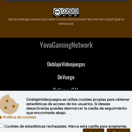
Esta obra está bajo una licencia de Creative Commons Reconocimiento-NoComercial-CompartirIgual 4.0
Internacional
YovaGamingNetwork
DoblajeVideojuegos
DeVuego
DeVuego GAL
DoblajeVideojuegos.es utiliza
cookies propias
para obtener
DeVuego LATAM
estadísticas de acceso de los usuarios. Si deseas
desactivarlas puedes
desmarcar la casilla de seguimiento
que encontrarás abajo.
DeVuego Portugal
Política de cookies
Cookies de estadísticas rechazadas. Marca esta casilla para aceptarlas.