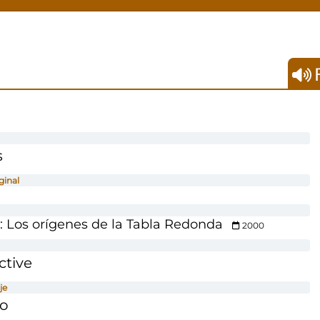
F
s
ginal
o: Los orígenes de la Tabla Redonda
2000
ctive
je
co