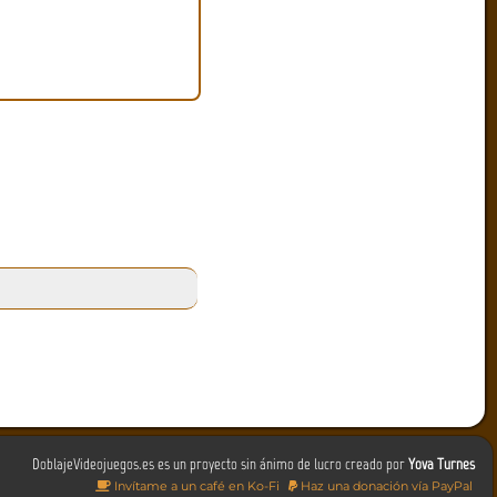
DoblajeVideojuegos.es es un proyecto sin ánimo de lucro creado por
Yova Turnes
Invítame a un café en Ko-Fi
Haz una donación vía PayPal