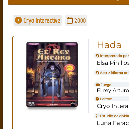
Cryo Interactive
2000
Hada
Interpretado por
Elsa Pinillo
Actriz idioma ori
Juego
El rey Artur
Editora
Cryo Intera
Estudio de dobla
Luna Fara