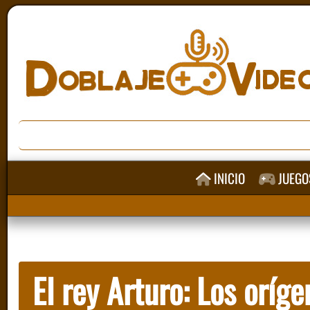
INICIO
JUEGO
El rey Arturo: Los oríg