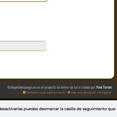
DoblajeVideojuegos.es es un proyecto sin ánimo de lucro creado por
Yova Turnes
Invítame a un café en Ko-Fi
Haz una donación vía PayPal
 desactivarlas puedes
desmarcar la casilla de seguimiento
que