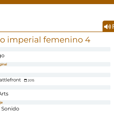
F
o imperial femenino 4
go
ginal
attlefront
2015
Arts
je
 Sonido