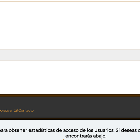
orativa
Contacto
ara obtener estadísticas de acceso de los usuarios. Si deseas
encontrarás abajo.
Esta obra está bajo una licencia de Creative Commons Reconocimiento-NoComercial-CompartirIgual 4.0 Internacional