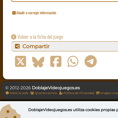
Añadir o corregir información
Volver a la ficha del juego
Compartir
© 2012-2026
DoblajeVideojuegos.es
Sobre la web
Quienes somos
Política de Privacidad
Imagen corp
DoblajeVideojuegos.es utiliza
cookies propias
p