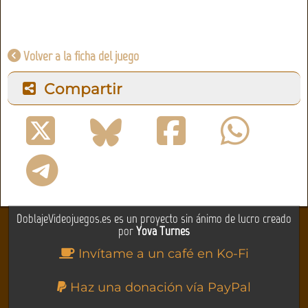
Volver a la ficha del juego
Compartir
DoblajeVideojuegos.es es un proyecto sin ánimo de lucro creado
por
Yova Turnes
Invítame a un café en Ko-Fi
Haz una donación vía PayPal