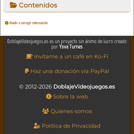
Contenidos
Añadir o corregir información
DoblajeVideojuegos.es es un proyecto sin ánimo de lucro creado
por
Yova Turnes
Invítame a un café en Ko-Fi
Haz una donación vía PayPal
© 2012-2026
DoblajeVideojuegos.es
Sobre la web
Quienes somos
Política de Privacidad