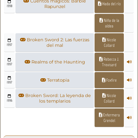
Cuentos mágicos: Barbie
Hada del río
1998
Rapunzel
Niña de la
aldea
Broken Sword 2: Las fuerzas
Nicole
1997
del mal
Collard
Rebecca J.
Realms of the Haunting
1997
Trevisard
Terratopia
Foxfire
1997
Broken Sword: La leyenda de
Nicole
1996
los templarios
Collard
Enfermera
Grendel