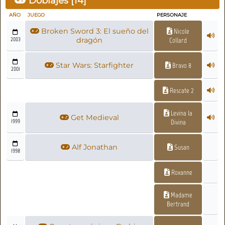
Doblajes [
14
]
AÑO
JUEGO
PERSONAJE
Broken Sword 3: El sueño del
Nicole
2003
dragón
Collard
Star Wars: Starfighter
Bravo 8
2001
Rescate 2
Levina la
Get Medieval
1999
Divina
Alf Jonathan
Susan
1998
Roxanne
Madame
Bertrand