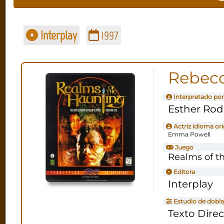
Interplay
1997
Rebecc
Interpretado por
Esther Rod
Actriz idioma ori
Emma Powell
Juego
Realms of t
Editora
Interplay
Estudio de dobla
Texto Dire