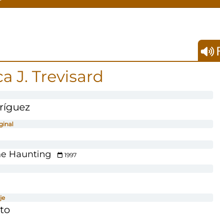
F
a J. Trevisard
ríguez
ginal
he Haunting
1997
je
cto