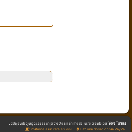
DoblajeVideojuegos.es es un proyecto sin ánimo de lucro creado por
Yova Turnes
Invítame a un café en Ko-Fi
Haz una donación vía PayPal