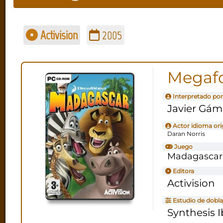
Activision
2005
Megafo
Interpretado por
Javier Gám
Actor idioma ori
Daran Norris
Juego
Madagascar
Editora
Activision
Estudio de dobla
Synthesis I