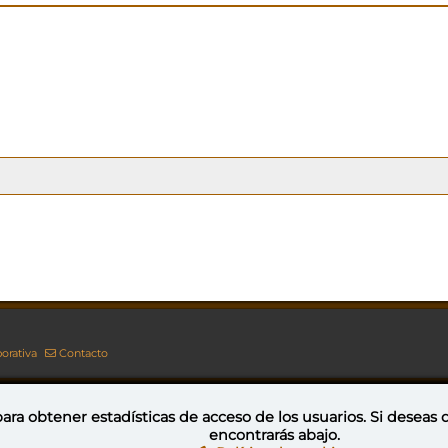
orativa
Contacto
ara obtener estadísticas de acceso de los usuarios. Si deseas
encontrarás abajo.
Esta obra está bajo una licencia de Creative Commons Reconocimiento-NoComercial-CompartirIgual 4.0 Internacional