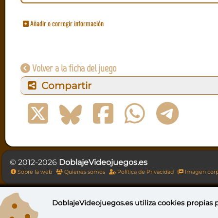
Añadir o corregir información
Volver a la ficha del juego
Compartir
© 2012-2026
DoblajeVideojuegos.es
Sobre la web
Quienes somos
Política de Privacidad
Imagen corp
DoblajeVideojuegos.es utiliza
cookies propias
p