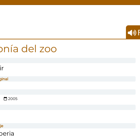
F
nía del zoo
ir
ginal
2005
je
beria