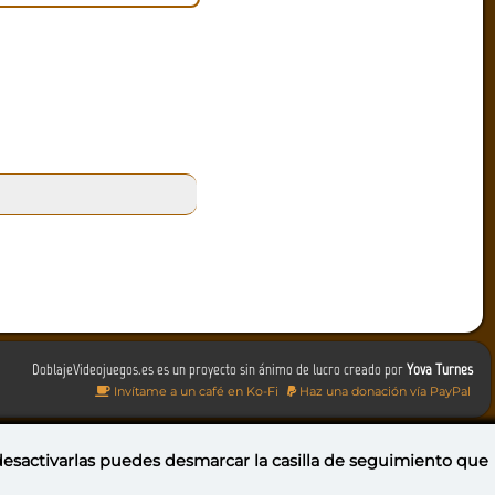
DoblajeVideojuegos.es es un proyecto sin ánimo de lucro creado por
Yova Turnes
Invítame a un café en Ko-Fi
Haz una donación vía PayPal
 desactivarlas puedes
desmarcar la casilla de seguimiento
que