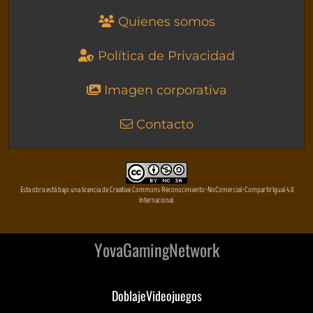
Quienes somos
Política de Privacidad
Imagen corporativa
Contacto
Esta obra está bajo una licencia de Creative Commons Reconocimiento-NoComercial-CompartirIgual 4.0
Internacional
YovaGamingNetwork
DoblajeVideojuegos