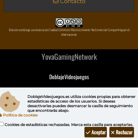
Contacto
Esta obra está bajo una licencia de Creative Commons Reconocimiento-NoComercial-CompartirIgual 4.0
Internacional
YovaGamingNetwork
DoblajeVideojuegos
DeVuego
DoblajeVideojuegos.es utiliza
cookies propias
para obtener
estadísticas de acceso de los usuarios. Si deseas
DeVuego GAL
desactivarlas puedes
desmarcar la casilla de seguimiento
que encontrarás abajo.
Política de cookies
DeVuego LATAM
Cookies de estadísticas rechazadas. Marca esta casilla para aceptarlas.
DeVuego Portugal
Aceptar
Rechazar