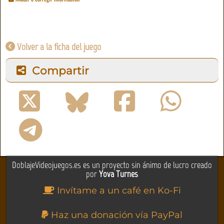
Volver a la ficha del juego
Compartir
DoblajeVideojuegos.es es un proyecto sin ánimo de lucro creado
por
Yova Turnes
Invítame a un café en Ko-Fi
Haz una donación vía PayPal