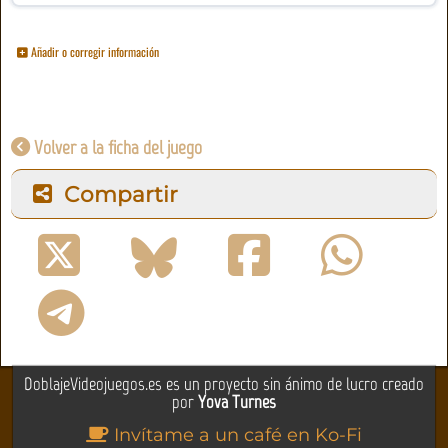
Añadir o corregir información
Volver a la ficha del juego
Compartir
DoblajeVideojuegos.es es un proyecto sin ánimo de lucro creado
por
Yova Turnes
Invítame a un café en Ko-Fi