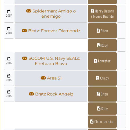
Spiderman: Amigo o
Harry Osborn
2007
enemigo
/ Nuevo Duende
Bratz: Forever Diamondz
Eitan
2006
Koby
SOCOM U.S. Navy SEALs:
Lonestar
2006
Fireteam Bravo
Area 51
Crispy
2005
Bratz Rock Angelz
Eitan
2005
Koby
Chico parisino