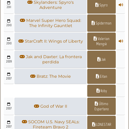
Skylanders: Spyro's
Spyro
2011
Adventure
Marvel Super Hero Squad:
Spiderman
2010
The Infinity Gauntlet
Valerian
StarCraft II: Wings of Liberty
2010
Mengsk
Jak and Daxter: La frontera
Jak
2009
perdida
Bratz: The Movie
Eitan
2007
Koby
Último
God of War II
2007
Espartano
SOCOM U.S. Navy SEALs:
LONESTAR
2007
Fireteam Bravo 2