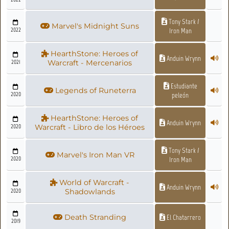
Tony Stark /
Marvel's Midnight Suns
2022
Iron Man
HearthStone: Heroes of
Anduin Wrynn
2021
Warcraft - Mercenarios
Estudiante
Legends of Runeterra
2020
peleón
HearthStone: Heroes of
Anduin Wrynn
2020
Warcraft - Libro de los Héroes
Tony Stark /
Marvel's Iron Man VR
2020
Iron Man
World of Warcraft -
Anduin Wrynn
2020
Shadowlands
Death Stranding
El Chatarrero
2019