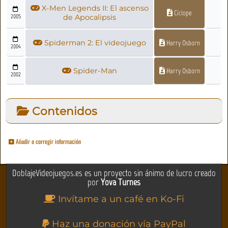
X-Men Legends II: El ascenso
Cíclope
2005
de Apocalipsis
Spiderman 2: El videojuego
Harry Osborn
2004
Spider-Man
Harry Osborn
2002
Contenidos
Añadir o corregir información
DoblajeVideojuegos.es es un proyecto sin ánimo de lucro creado
por
Yova Turnes
Invítame a un café en Ko-Fi
Haz una donación vía PayPal