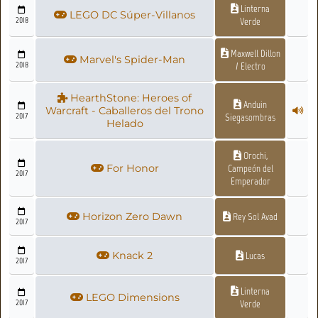
Linterna
LEGO DC Súper-Villanos
2018
Verde
Maxwell Dillon
Marvel's Spider-Man
2018
/ Electro
HearthStone: Heroes of
Anduin
Warcraft - Caballeros del Trono
2017
Siegasombras
Helado
Orochi,
For Honor
Campeón del
2017
Emperador
Horizon Zero Dawn
Rey Sol Avad
2017
Knack 2
Lucas
2017
Linterna
LEGO Dimensions
2017
Verde