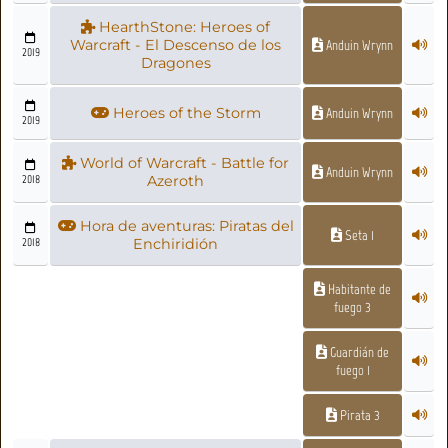
HearthStone: Heroes of
Warcraft - El Descenso de los
Anduin Wrynn
2019
Dragones
Heroes of the Storm
Anduin Wrynn
2019
World of Warcraft - Battle for
Anduin Wrynn
2018
Azeroth
Hora de aventuras: Piratas del
Seta 1
2018
Enchiridión
Habitante de
fuego 3
Guardián de
fuego 1
Pirata 3