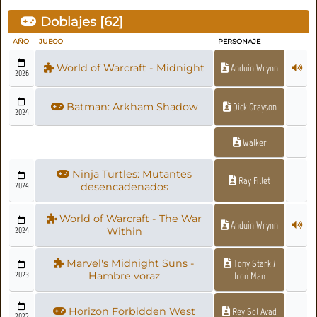
Doblajes [
62
]
AÑO
JUEGO
PERSONAJE
World of Warcraft - Midnight
Anduin Wrynn
2026
Batman: Arkham Shadow
Dick Grayson
2024
Walker
Ninja Turtles: Mutantes
Ray Fillet
2024
desencadenados
World of Warcraft - The War
Anduin Wrynn
2024
Within
Marvel's Midnight Suns -
Tony Stark /
2023
Hambre voraz
Iron Man
Horizon Forbidden West
Rey Sol Avad
2022