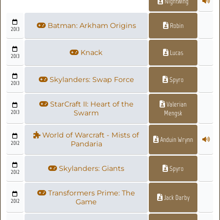
Nightwing
Batman: Arkham Origins
Robin
2013
Knack
Lucas
2013
Skylanders: Swap Force
Spyro
2013
StarCraft II: Heart of the
Valerian
2013
Swarm
Mengsk
World of Warcraft - Mists of
Anduin Wrynn
2012
Pandaria
Skylanders: Giants
Spyro
2012
Transformers Prime: The
Jack Darby
2012
Game