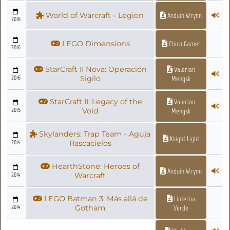
World of Warcraft - Legion
Anduin Wrynn
2016
LEGO Dimensions
Chico Gamer
2016
StarCraft II Nova: Operación
Valerian
2016
Sigilo
Mengsk
StarCraft II: Legacy of the
Valerian
2015
Void
Mengsk
Skylanders: Trap Team - Aguja
Knight Light
2014
Rascacielos
HearthStone: Heroes of
Anduin Wrynn
2014
Warcraft
LEGO Batman 3: Más allá de
Linterna
2014
Gotham
Verde