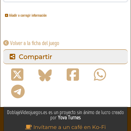
Añadir o corregir información
Volver a la ficha del juego
Compartir
DoblajeVideojuegos.es es un proyecto sin ánimo de lucro creado
por
Yova Turnes
Invítame a un café en Ko-Fi