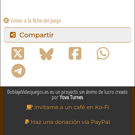
Volver a la ficha del juego
Compartir
DoblajeVideojuegos.es es un proyecto sin ánimo de lucro creado
por
Yova Turnes
Invítame a un café en Ko-Fi
Haz una donación vía PayPal