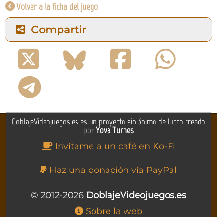
Volver a la ficha del juego
Compartir
DoblajeVideojuegos.es es un proyecto sin ánimo de lucro creado
por
Yova Turnes
Invítame a un café en Ko-Fi
Haz una donación vía PayPal
© 2012-2026
DoblajeVideojuegos.es
Sobre la web