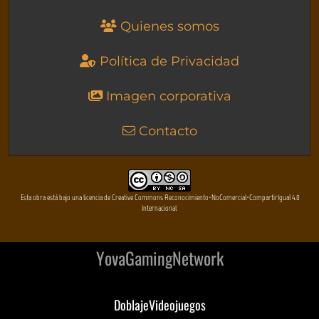
Quienes somos
Política de Privacidad
Imagen corporativa
Contacto
Esta obra está bajo una licencia de Creative Commons Reconocimiento-NoComercial-CompartirIgual 4.0
Internacional
YovaGamingNetwork
DoblajeVideojuegos