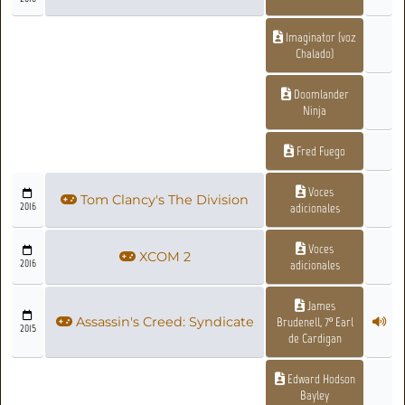
Imaginator (voz
Chalado)
Doomlander
Ninja
Fred Fuego
Voces
Tom Clancy's The Division
2016
adicionales
Voces
XCOM 2
2016
adicionales
James
Assassin's Creed: Syndicate
Brudenell, 7º Earl
2015
de Cardigan
Edward Hodson
Bayley