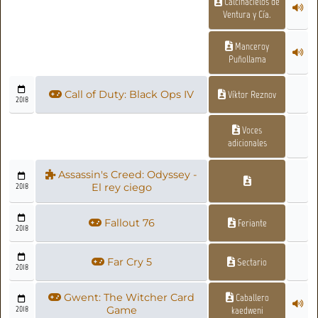
Calcinacielos de
Ventura y Cía.
Manceroy
Puñollama
Call of Duty: Black Ops IV
Víktor Reznov
2018
Voces
adicionales
Assassin's Creed: Odyssey -
2018
El rey ciego
Fallout 76
Feriante
2018
Far Cry 5
Sectario
2018
Gwent: The Witcher Card
Caballero
2018
Game
kaedweni