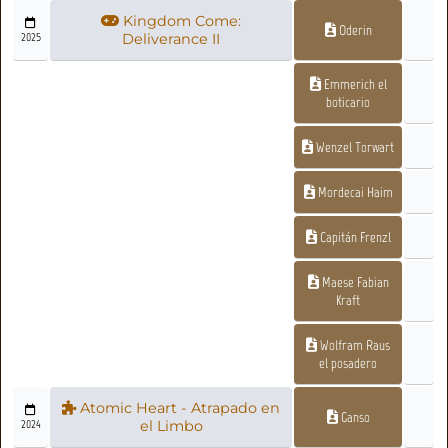
Kingdom Come:
Oderin
2025
Deliverance II
Emmerich el
boticario
Wenzel Torwart
Mordecai Haim
Capitán Frenzl
Maese Fabian
Kraft
Wolfram Raus
el posadero
Atomic Heart - Atrapado en
Ganso
2024
el Limbo