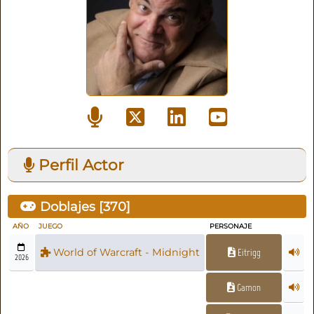
Perfil Actor
Doblajes [
370
]
AÑO
JUEGO
PERSONAJE
World of Warcraft - Midnight
Eitrigg
2026
Gamon