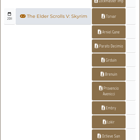
Lockmaster Imp
The Elder Scrolls V: Skyrim
Torvar
2011
Arniel Gane
Parato Decimio
Girduin
Brenuin
Provencio
Avenicci
Embry
Lokir
Octieve San