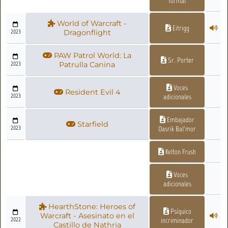
formal
World of Warcraft -
Eitrigg
2023
Dragonflight
PAW Patrol World: La
Sr. Porter
2023
Patrulla Canina
Voces
Resident Evil 4
2023
adicionales
Embajador
Starfield
2023
Oasrik Bal'mor
Kelton Frush
Voces
adicionales
HearthStone: Heroes of
Psíquico
Warcraft - Asesinato en el
2022
incriminador
Castillo de Nathria