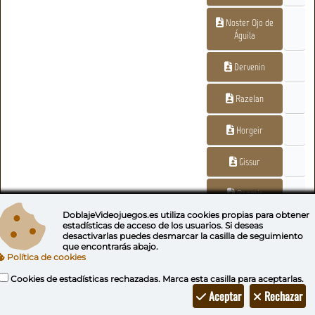
Noster Ojo de
Águila
Dervenin
Razelan
Horgeir
Gissur
Ranmir
DoblajeVideojuegos.es utiliza
cookies propias
para obtener
Orthorn
estadísticas de acceso de los usuarios. Si deseas
desactivarlas puedes
desmarcar la casilla de seguimiento
que encontrarás abajo.
Snilf
Política de cookies
Cookies de estadísticas rechazadas. Marca esta casilla para aceptarlas.
Gian el Puño
Aceptar
Rechazar