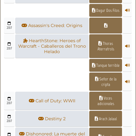
Dagur Dos Filos
Assassin's Creed: Origins
2017
HearthStone: Heroes of
Thoras
Warcraft - Caballeros del Trono
2017
Aterratrols
Helado
Tanque terrible
Señor de la
cripta
Voces
Call of Duty: WWII
2017
adicionales
Destiny 2
Arach Jalaal
2017
Dishonored: La muerte del