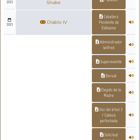
2023
Shake
Caballero
Diablo IV
Penitente de
2023
Eldhaime
Administrador
Wilfred
Superviviente
Daruuk
Elegido de la
Madre
Voz del árbol 3
/ Cabeza
perturbada
Solicitud