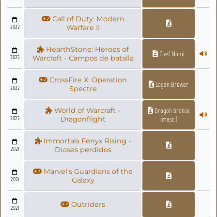
Call of Duty: Modern
2022
Warfare II
HearthStone: Heroes of
Chef Nomi
2022
Warcraft - Campos de batalla
CrossFire X: Operation
Logan Brewer
2022
Spectre
World of Warcraft -
Dragón bronce
2022
Dragonflight
(masc.)
Immortals Fenyx Rising -
2021
Dioses perdidos
Marvel's Guardians of the
2021
Galaxy
Outriders
2021