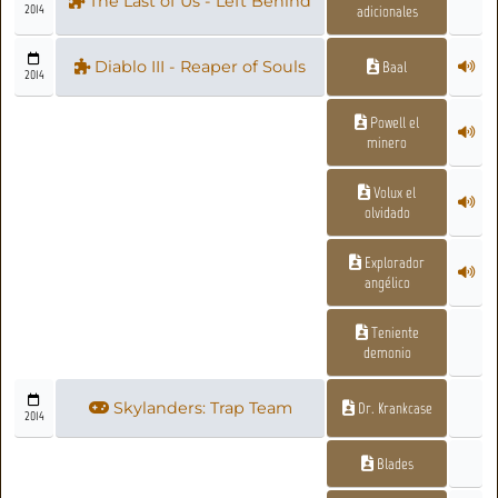
The Last of Us - Left Behind
2014
adicionales
Diablo III - Reaper of Souls
Baal
2014
Powell el
minero
Volux el
olvidado
Explorador
angélico
Teniente
demonio
Skylanders: Trap Team
Dr. Krankcase
2014
Blades