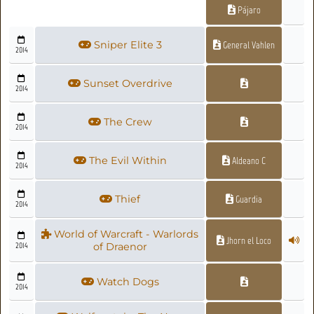
Pájaro
Sniper Elite 3
General Vahlen
2014
Sunset Overdrive
2014
The Crew
2014
The Evil Within
Aldeano C
2014
Thief
Guardia
2014
World of Warcraft - Warlords
Jhorn el Loco
2014
of Draenor
Watch Dogs
2014