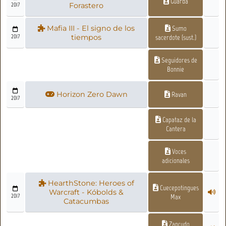
Guarda
2017
Forastero
Mafia III - El signo de los
Sumo
2017
tiempos
sacerdote (sust.)
Seguidores de
Bonnie
Horizon Zero Dawn
Ravan
2017
Capataz de la
Cantera
Voces
adicionales
HearthStone: Heroes of
Cuecepotingues
Warcraft - Kóbolds &
2017
Max
Catacumbas
Zancudo