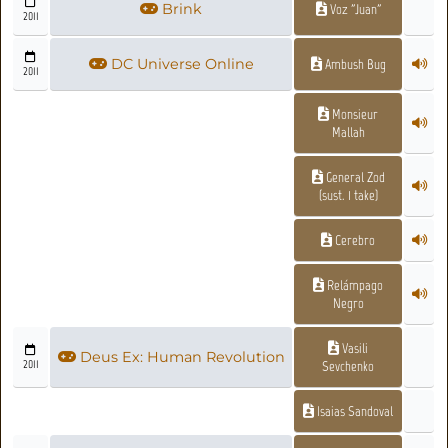
Brink
Voz "Juan"
2011
DC Universe Online
Ambush Bug
2011
Monsieur
Mallah
General Zod
(sust. 1 take)
Cerebro
Relámpago
Negro
Vasili
Deus Ex: Human Revolution
2011
Sevchenko
Isaias Sandoval