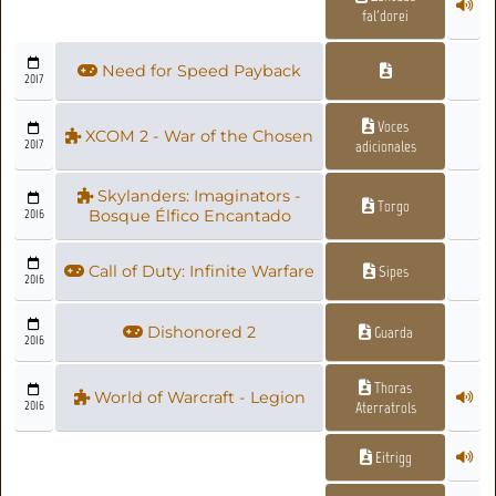
fal'dorei
Need for Speed Payback
2017
Voces
XCOM 2 - War of the Chosen
2017
adicionales
Skylanders: Imaginators -
Torgo
2016
Bosque Élfico Encantado
Call of Duty: Infinite Warfare
Sipes
2016
Dishonored 2
Guarda
2016
Thoras
World of Warcraft - Legion
2016
Aterratrols
Eitrigg