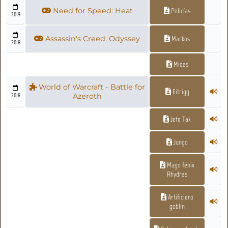
Need for Speed: Heat
Policías
2019
Assassin's Creed: Odyssey
Markos
2018
Midas
World of Warcraft - Battle for
Eitrigg
2018
Azeroth
Jefe Tak
Jungo
Mago fénix
Rhydras
Artificiero
goblin