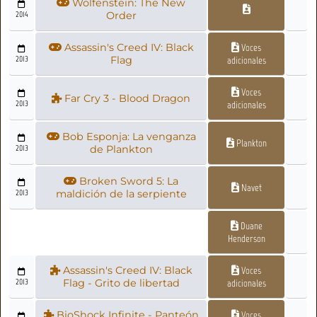
Wolfenstein: The New
2014
Order
Assassin's Creed IV: Black
Voces
2013
Flag
adicionales
Voces
Far Cry 3 - Blood Dragon
2013
adicionales
Bob Esponja: La venganza
Plankton
2013
de Plankton
Broken Sword 5: La
Navet
2013
maldición de la serpiente
Duane
Henderson
Assassin's Creed IV: Black
Voces
2013
Flag - Grito de libertad
adicionales
BioShock Infinite - Panteón
Voces