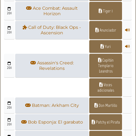
Ace Combat: Assault
Tiger 1
2011
Horizon
Call of Duty: Black Ops -
Anunciador
2011
Ascension
Yuri
Capitán
Assassin's Creed:
Templario
2011
Revelations
Leandros
Voces
adicionales
Batman: Arkham City
Don Martillo
2011
Bob Esponja: El garabato
Patchy el Pirata
2011