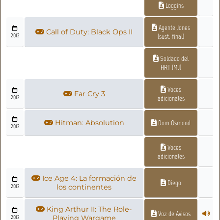
Loggins
Agente Jones
Call of Duty: Black Ops II
2012
(sust. final)
Soldado del
HRT (MJ)
Voces
Far Cry 3
2012
adicionales
Hitman: Absolution
Dom Osmond
2012
Voces
adicionales
Ice Age 4: La formación de
Diego
2012
los continentes
King Arthur II: The Role-
Voz de Avisos
2012
Playing Wargame