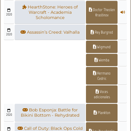
HearthStone: Heroes of
Doctor Theolen
Warcraft - Academia
2020
Krastinov
Scholomance
Assassin’s Creed: Valhalla
Rey Burgred
2020
Wigmund
Wemba
Hermano
Cedric
Voces
adicionales
Bob Esponja: Battle for
Plankton
2020
Bikini Bottom - Rehydrated
Call of Duty: Black Ops Cold
Lev Kravchenko