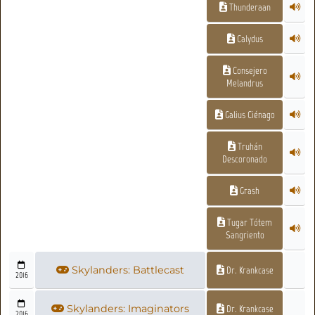
Thunderaan
Calydus
Consejero
Melandrus
Galius Ciénago
Truhán
Descoronado
Grash
Tugar Tótem
Sangriento
Skylanders: Battlecast
Dr. Krankcase
2016
Skylanders: Imaginators
Dr. Krankcase
2016