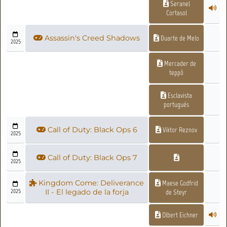
Seranel
Cortasol
Assassin's Creed Shadows
Duarte de Melo
2025
Mercader de
teppô
Esclavista
portugués
Call of Duty: Black Ops 6
Viktor Reznov
2025
Call of Duty: Black Ops 7
2025
Kingdom Come: Deliverance
Maese Godfrid
2025
II - El legado de la forja
de Steyr
Olbert Eichner