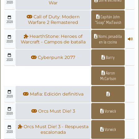
2020
War
Call of Duty: Modern
Capitán John
2020
Warfare 2 Remastered
"Soap" MacTavish
HearthStone: Heroes of
Nomi, pesadilla
2020
Warcraft - Campos de batalla
en la cocina
Cyberpunk 2077
Barry
2020
Aaron
McCarlson
Mafia: Edición definitiva
2020
Orcs Must Die! 3
Vorwick
2020
Orcs Must Die! 3 - Respuesta
Vorwick
2020
escalonada