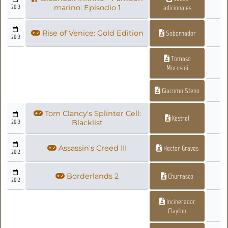
2013
marino: Episodio 1
adicionales
Rise of Venice: Gold Edition
Sobornador
2013
Tomaso
Morosini
Giacomo Steno
Tom Clancy's Splinter Cell:
Kestrel
2013
Blacklist
Assassin's Creed III
Hector Graves
2012
Borderlands 2
Churrasco
2012
Incinerador
Clayton