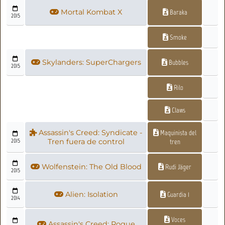
Mortal Kombat X
Baraka
2015
Smoke
Skylanders: SuperChargers
Bubbles
2015
Rilo
Claws
Assassin's Creed: Syndicate -
Maquinista del
2015
Tren fuera de control
tren
Wolfenstein: The Old Blood
Rudi Jäger
2015
Alien: Isolation
Guardia 1
2014
Voces
Assassin's Creed: Rogue