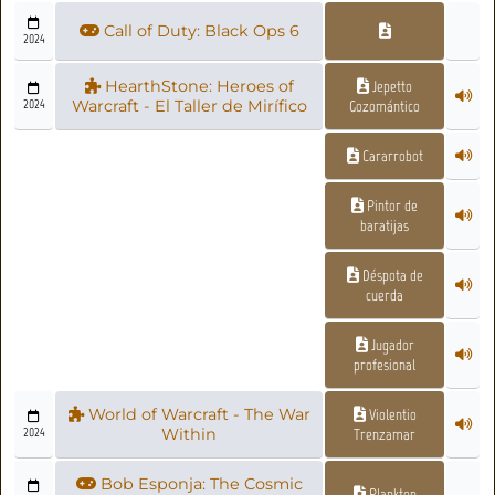
Call of Duty: Black Ops 6
2024
HearthStone: Heroes of
Jepetto
2024
Warcraft - El Taller de Mirífico
Gozomántico
Cararrobot
Pintor de
baratijas
Déspota de
cuerda
Jugador
profesional
World of Warcraft - The War
Violentio
2024
Within
Trenzamar
Bob Esponja: The Cosmic
Plankton