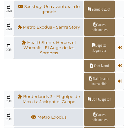
Sackboy: Una aventura a lo
Zomidio Zuchi
2020
grande
Voces
Metro Exodus - Sam's Story
2020
adicionales
HearthStone: Heroes of
Jepetto
Warcraft - El Auge de las
2019
Jugarreta
Sombras
Chef Nomi
Saboteador
inadvertido
Borderlands 3 - El golpe de
Don Guapetón
2019
Moxxi a Jackpot el Guapo
Voces
Metro Exodus
2019
adicionales