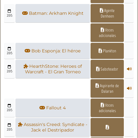
Agente
Batman: Arkham Knight
2015
Denheen
Voces
adicionales
Bob Esponja: El héroe
Plankton
2015
HearthStone: Heroes of
Saboteador
2015
Warcraft - El Gran Torneo
Aspirante de
Dalaran
Voces
Fallout 4
2015
adicionales
Assassin's Creed: Syndicate -
2015
Jack el Destripador