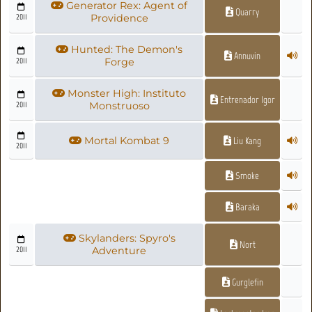
Generator Rex: Agent of
Quarry
2011
Providence
Hunted: The Demon's
Annuvin
2011
Forge
Monster High: Instituto
Entrenador Igor
2011
Monstruoso
Mortal Kombat 9
Liu Kang
2011
Smoke
Baraka
Skylanders: Spyro's
Nort
2011
Adventure
Gurglefin