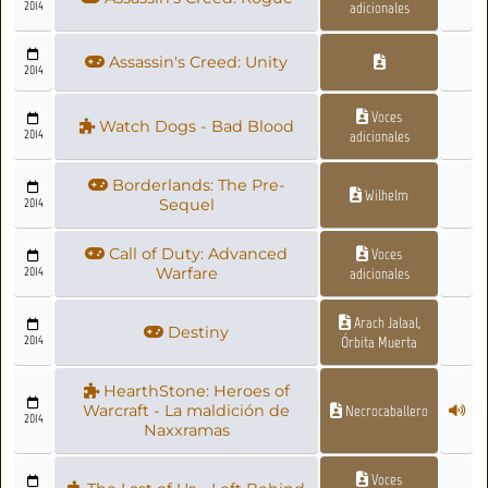
2014
adicionales
Assassin's Creed: Unity
2014
Voces
Watch Dogs - Bad Blood
2014
adicionales
Borderlands: The Pre-
Wilhelm
2014
Sequel
Call of Duty: Advanced
Voces
2014
Warfare
adicionales
Arach Jalaal,
Destiny
2014
Órbita Muerta
HearthStone: Heroes of
Warcraft - La maldición de
Necrocaballero
2014
Naxxramas
Voces