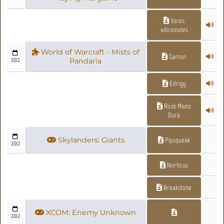
Voces
adicionales
World of Warcraft - Mists of
Gamon
2012
Pandaria
Eitrigg
Rook Mano
Dura
Skylanders: Giants
Pipsqueak
2012
Norticus
Breakstone
XCOM: Enemy Unknown
2012