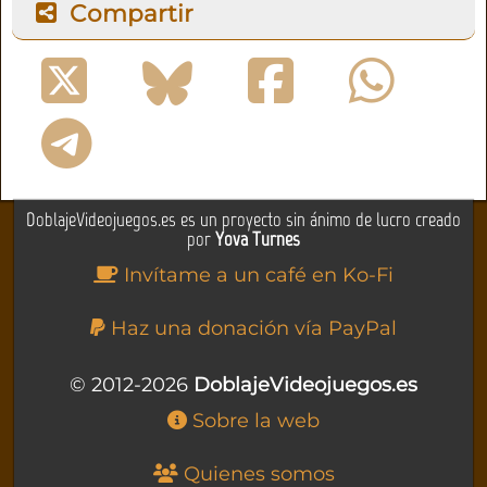
Compartir
DoblajeVideojuegos.es es un proyecto sin ánimo de lucro creado
por
Yova Turnes
Invítame a un café en Ko-Fi
Haz una donación vía PayPal
© 2012-2026
DoblajeVideojuegos.es
Sobre la web
Quienes somos