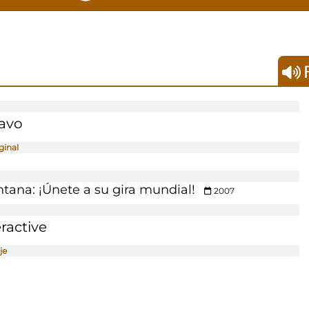
F
avo
ginal
ana: ¡Únete a su gira mundial!
2007
ractive
je