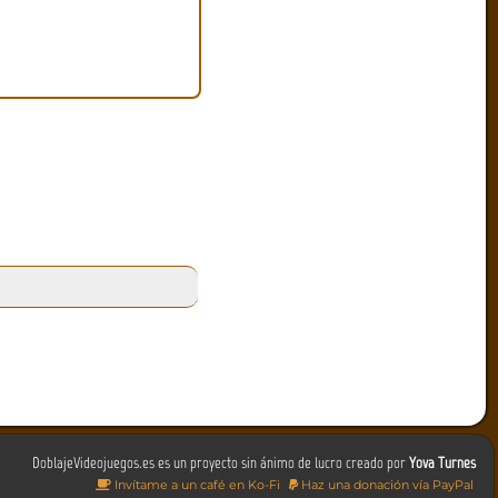
DoblajeVideojuegos.es es un proyecto sin ánimo de lucro creado por
Yova Turnes
Invítame a un café en Ko-Fi
Haz una donación vía PayPal