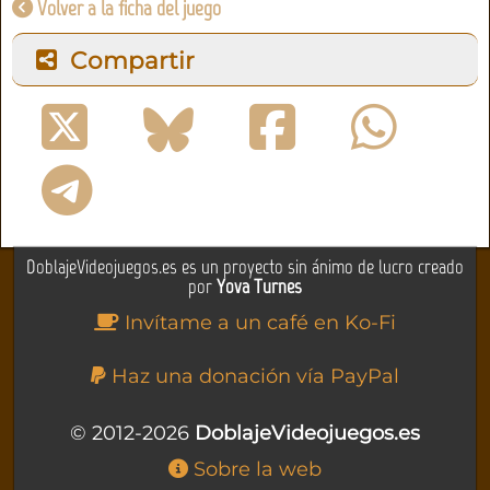
Volver a la ficha del juego
Compartir
DoblajeVideojuegos.es es un proyecto sin ánimo de lucro creado
por
Yova Turnes
Invítame a un café en Ko-Fi
Haz una donación vía PayPal
© 2012-2026
DoblajeVideojuegos.es
Sobre la web