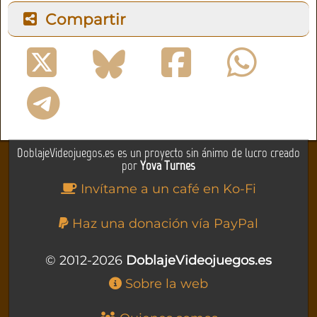
Compartir
DoblajeVideojuegos.es es un proyecto sin ánimo de lucro creado
por
Yova Turnes
Invítame a un café en Ko-Fi
Haz una donación vía PayPal
© 2012-2026
DoblajeVideojuegos.es
Sobre la web