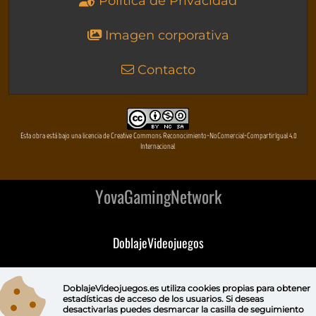
Política de Privacidad
Imagen corporativa
Contacto
Esta obra está bajo una licencia de Creative Commons Reconocimiento-NoComercial-CompartirIgual 4.0
Internacional
YovaGamingNetwork
DoblajeVideojuegos
DeVuego
DoblajeVideojuegos.es utiliza
cookies propias
para obtener
estadísticas de acceso de los usuarios. Si deseas
DeVuego GAL
desactivarlas puedes
desmarcar la casilla de seguimiento