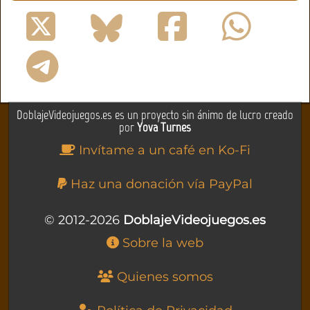
DoblajeVideojuegos.es es un proyecto sin ánimo de lucro creado
por
Yova Turnes
Invítame a un café en Ko-Fi
Haz una donación vía PayPal
© 2012-2026
DoblajeVideojuegos.es
Sobre la web
Quienes somos