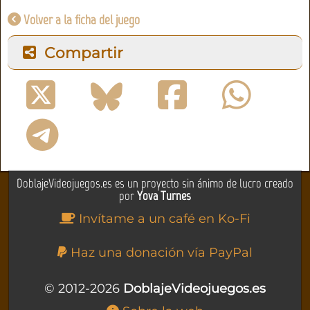
Volver a la ficha del juego
Compartir
DoblajeVideojuegos.es es un proyecto sin ánimo de lucro creado
por
Yova Turnes
Invítame a un café en Ko-Fi
Haz una donación vía PayPal
© 2012-2026
DoblajeVideojuegos.es