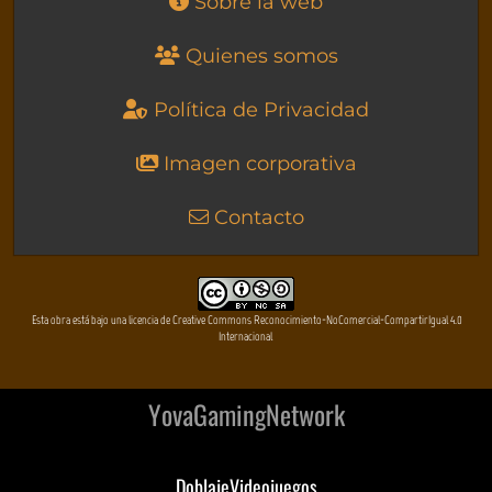
Sobre la web
Quienes somos
Política de Privacidad
Imagen corporativa
Contacto
Esta obra está bajo una licencia de Creative Commons Reconocimiento-NoComercial-CompartirIgual 4.0
Internacional
YovaGamingNetwork
DoblajeVideojuegos