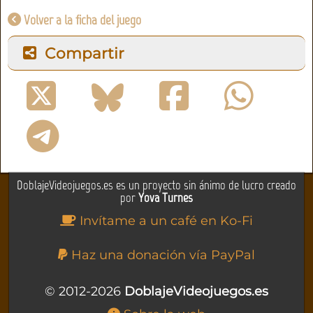
Volver a la ficha del juego
Compartir
DoblajeVideojuegos.es es un proyecto sin ánimo de lucro creado
por
Yova Turnes
Invítame a un café en Ko-Fi
Haz una donación vía PayPal
© 2012-2026
DoblajeVideojuegos.es