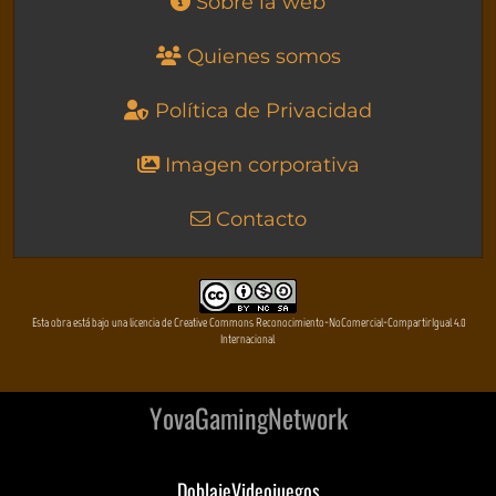
Sobre la web
Quienes somos
Política de Privacidad
Imagen corporativa
Contacto
Esta obra está bajo una licencia de Creative Commons Reconocimiento-NoComercial-CompartirIgual 4.0
Internacional
YovaGamingNetwork
DoblajeVideojuegos