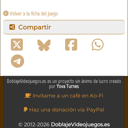
Volver a la ficha del juego
Compartir
DoblajeVideojuegos.es es un proyecto sin ánimo de lucro creado
por
Yova Turnes
Invítame a un café en Ko-Fi
Haz una donación vía PayPal
© 2012-2026
DoblajeVideojuegos.es