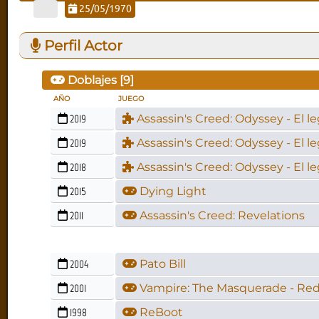
25/05/1970
Perfil Actor
Doblajes [
9
]
AÑO
JUEGO
2019
Assassin's Creed: Odyssey - El le
2019
Assassin's Creed: Odyssey - El le
2018
Assassin's Creed: Odyssey - El le
2015
Dying Light
2011
Assassin's Creed: Revelations
2004
Pato Bill
2001
Vampire: The Masquerade - Re
1998
ReBoot