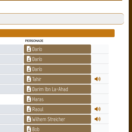
PERSONAJE
Darío
Darío
Darío
Tahir
Darim Ibn La-Ahad
Haras
Raoul
Wilhem Streicher
Bob