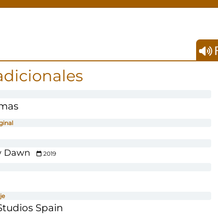
F
adicionales
amas
ginal
ew Dawn
2019
je
tudios Spain