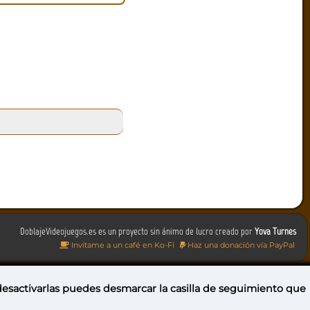
DoblajeVideojuegos.es es un proyecto sin ánimo de lucro creado por
Yova Turnes
Invítame a un café en Ko-Fi
Haz una donación vía PayPal
 desactivarlas puedes
desmarcar la casilla de seguimiento
que