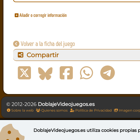
Añadir o corregir información
Volver a la ficha del juego
Compartir
© 2012-2026
DoblajeVideojuegos.es
Sobre la web
Quienes somos
Política de Privacidad
Imagen corp
DoblajeVideojuegos.es utiliza
cookies propias
p