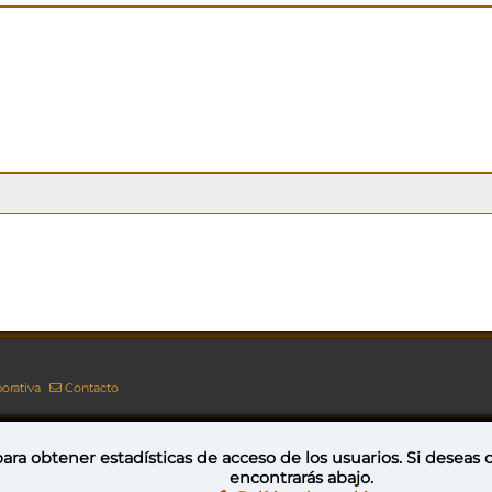
orativa
Contacto
ara obtener estadísticas de acceso de los usuarios. Si deseas
encontrarás abajo.
Esta obra está bajo una licencia de Creative Commons Reconocimiento-NoComercial-CompartirIgual 4.0 Internacional