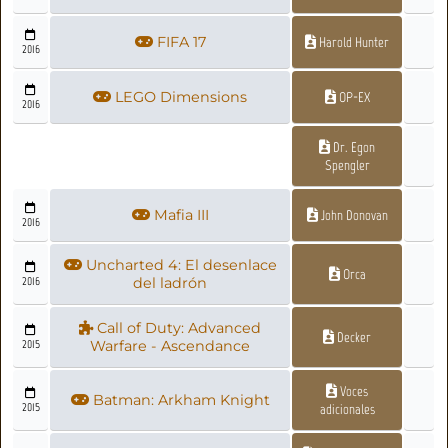
FIFA 17
Harold Hunter
2016
LEGO Dimensions
OP-EX
2016
Dr. Egon
Spengler
Mafia III
John Donovan
2016
Uncharted 4: El desenlace
Orca
2016
del ladrón
Call of Duty: Advanced
Decker
2015
Warfare - Ascendance
Voces
Batman: Arkham Knight
2015
adicionales