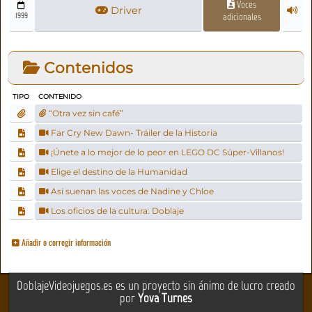
Voces
Driver
1999
adicionales
Contenidos
TIPO
CONTENIDO
“Otra vez sin café”
Far Cry New Dawn- Tráiler de la Historia
¡Únete a lo mejor de lo peor en LEGO DC Súper-Villanos!
Elige el destino de la Humanidad
Así suenan las voces de Nadine y Chloe
Los oficios de la cultura: Doblaje
Añadir o corregir información
DoblajeVideojuegos.es es un proyecto sin ánimo de lucro creado
por
Yova Turnes