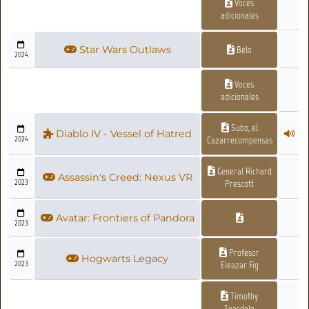
Voces
adicionales
Star Wars Outlaws
Belo
2024
Voces
adicionales
Subo, el
Diablo IV - Vessel of Hatred
2024
Cazarrecompensas
General Richard
Assassin's Creed: Nexus VR
2023
Prescott
Avatar: Frontiers of Pandora
2023
Profesor
Hogwarts Legacy
2023
Eleazar Fig
Timothy
Teasdale