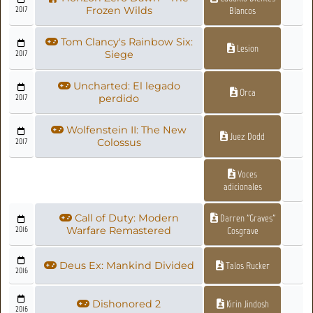
2017
Frozen Wilds
Blancos
Tom Clancy's Rainbow Six:
Lesion
2017
Siege
Uncharted: El legado
Orca
2017
perdido
Wolfenstein II: The New
Juez Dodd
2017
Colossus
Voces
adicionales
Call of Duty: Modern
Darren "Graves"
2016
Warfare Remastered
Cosgrave
Deus Ex: Mankind Divided
Talos Rucker
2016
Dishonored 2
Kirin Jindosh
2016