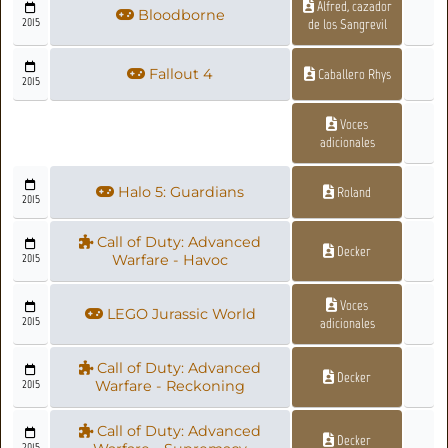
Alfred, cazador
Bloodborne
2015
de los Sangrevil
Fallout 4
Caballero Rhys
2015
Voces
adicionales
Halo 5: Guardians
Roland
2015
Call of Duty: Advanced
Decker
2015
Warfare - Havoc
Voces
LEGO Jurassic World
2015
adicionales
Call of Duty: Advanced
Decker
2015
Warfare - Reckoning
Call of Duty: Advanced
Decker
2015