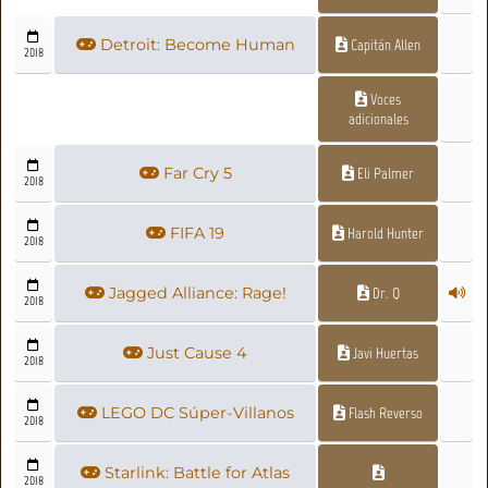
Detroit: Become Human
Capitán Allen
2018
Voces
adicionales
Far Cry 5
Eli Palmer
2018
FIFA 19
Harold Hunter
2018
Jagged Alliance: Rage!
Dr. Q
2018
Just Cause 4
Javi Huertas
2018
LEGO DC Súper-Villanos
Flash Reverso
2018
Starlink: Battle for Atlas
2018