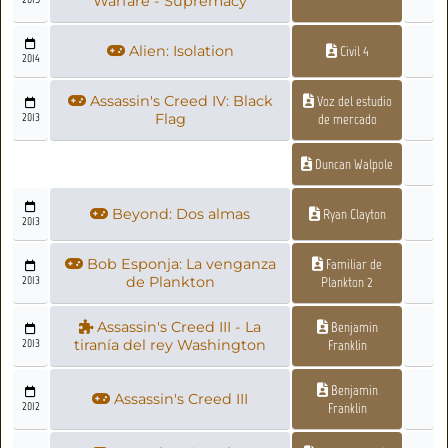
Warfare - Supremacy
Alien: Isolation
Civil 4
2014
Assassin's Creed IV: Black
Voz del estudio
2013
Flag
de mercado
Duncan Walpole
Beyond: Dos almas
Ryan Clayton
2013
Bob Esponja: La venganza
Familiar de
2013
de Plankton
Plankton 2
Assassin's Creed III - La
Benjamin
2013
tiranía del rey Washington
Franklin
Benjamin
Assassin's Creed III
2012
Franklin