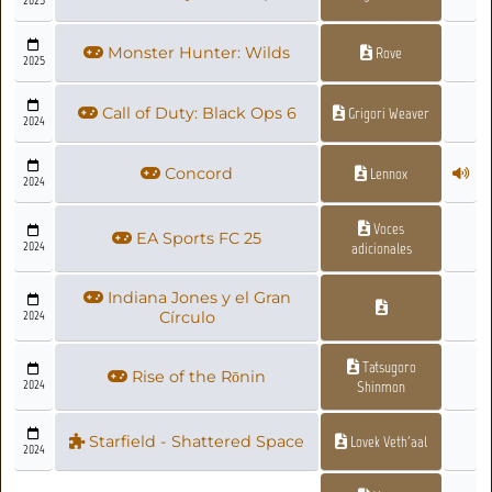
Monster Hunter: Wilds
Rove
2025
Call of Duty: Black Ops 6
Grigori Weaver
2024
Concord
Lennox
2024
Voces
EA Sports FC 25
2024
adicionales
Indiana Jones y el Gran
2024
Círculo
Tatsugoro
Rise of the Rōnin
2024
Shinmon
Starfield - Shattered Space
Lovek Veth'aal
2024