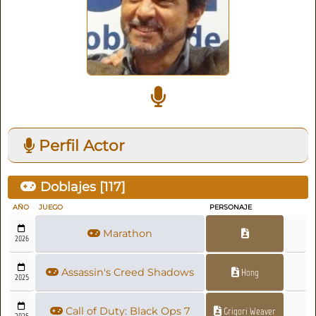
Perfil Actor
Doblajes [
117
]
AÑO
JUEGO
PERSONAJE
Marathon
2026
Assassin's Creed Shadows
Hong
2025
Call of Duty: Black Ops 7
Grigori Weaver
2025