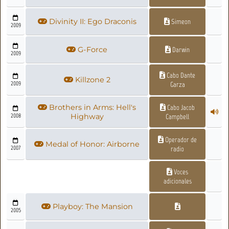
Divinity II: Ego Draconis
Simeon
2009
G-Force
Darwin
2009
Cabo Dante
Killzone 2
2009
Garza
Brothers in Arms: Hell's
Cabo Jacob
2008
Highway
Campbell
Operador de
Medal of Honor: Airborne
2007
radio
Voces
adicionales
Playboy: The Mansion
2005