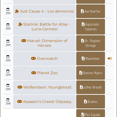
Just Cause 4 - Los demonios
Javi Huertas
2019
Starlink: Battle for Atlas -
Explorador
2019
Luna Carmesí
Tadames
Marvel: Dimension of
Dr. Stephen
2019
Heroes
Strange
Overwatch
Maximilien
2019
Planet Zoo
Dominic Myers
2019
Wolfenstein: Youngblood
Lothar Brandt
2019
Assassin's Creed: Odyssey
Drakios
2018
Pez Espada