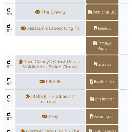
The Crew 2
Anfitrión de LIVE
2018
Assassin's Creed: Origins
Hotefres
2017
Pompeyo
Magno
Tom Clancy's Ghost Recon:
Sócrates
2017
Wildlands - Fallen Ghosts
FIFA 18
Harold Hunter
2017
Mafia III - Piedras sin
John Donovan
2017
remover
Prey
Aaron Ingram
2017
Horizon Zero Dawn - The
Caudillo Dientes