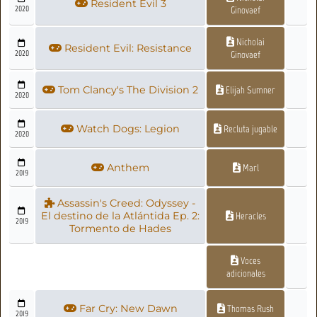
Resident Evil 3
2020
Ginovaef
Nicholai
Resident Evil: Resistance
2020
Ginovaef
Tom Clancy's The Division 2
Elijah Sumner
2020
Watch Dogs: Legion
Recluta jugable
2020
Anthem
Marl
2019
Assassin's Creed: Odyssey -
El destino de la Atlántida Ep. 2:
Heracles
2019
Tormento de Hades
Voces
adicionales
Far Cry: New Dawn
Thomas Rush
2019