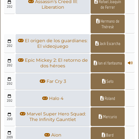
Assassin's Creed III:
Rafael Joaquín
2012
Liberation
de Ferrer
Hermano de
Théresè
El origen de los guardianes:
Jack Escarcha
2012
El videojuego
Epic Mickey 2: El retorno de
Ian el fantasma
2012
dos héroes
Far Cry 3
Seto
2012
Halo 4
Roland
2012
Marvel Super Hero Squad:
Mercurio
2010
The Infinity Gauntlet
Aion
Bard
2009