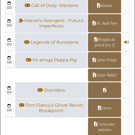
Call of Duty: Warzone
Weaver
2021
Marvel's Avengers - Futuro
Dr. Hank Pym
2021
Imperfecto
Brigada de
Legends of Runeterra
2021
policía (voz 2)
Mi amiga Peppa Pig
Señor Patata
2021
Señor Rabbit
Outriders
2021
Tom Clancy's Ghost Recon:
Lesion
2021
Breakpoint
Comprador
anónimo