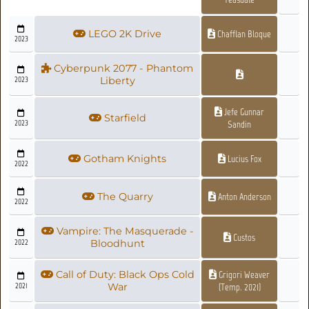
LEGO 2K Drive
Chafflan Bloque
2023
Cyberpunk 2077 - Phantom
2023
Liberty
Jefe Gunnar
Starfield
2023
Sandin
Gotham Knights
Lucius Fox
2022
The Quarry
Anton Anderson
2022
Vampire: The Masquerade -
Custos
2022
Bloodhunt
Call of Duty: Black Ops Cold
Grigori Weaver
2021
War
(Temp. 2021)