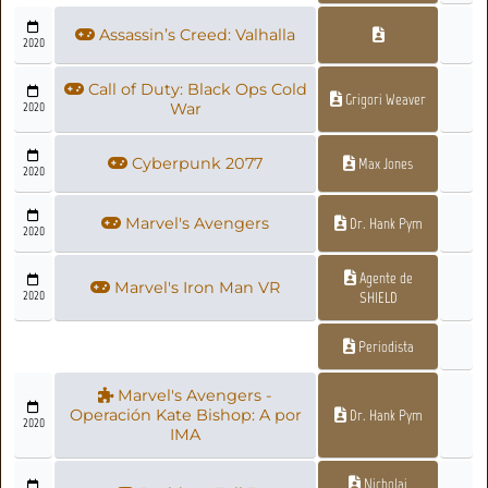
Assassin’s Creed: Valhalla
2020
Call of Duty: Black Ops Cold
Grigori Weaver
2020
War
Cyberpunk 2077
Max Jones
2020
Marvel's Avengers
Dr. Hank Pym
2020
Agente de
Marvel's Iron Man VR
2020
SHIELD
Periodista
Marvel's Avengers -
Operación Kate Bishop: A por
Dr. Hank Pym
2020
IMA
Nicholai