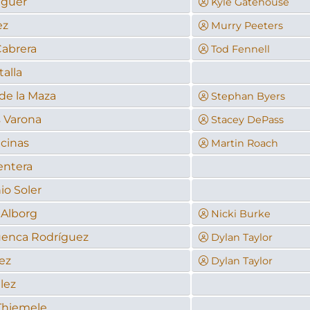
eguer
Kyle Gatehouse
ez
Murry Peeters
abrera
Tod Fennell
alla
de la Maza
Stephan Byers
s Varona
Stacey DePass
cinas
Martin Roach
entera
io Soler
 Alborg
Nicki Burke
uenca Rodríguez
Dylan Taylor
ez
Dylan Taylor
lez
Thiemele