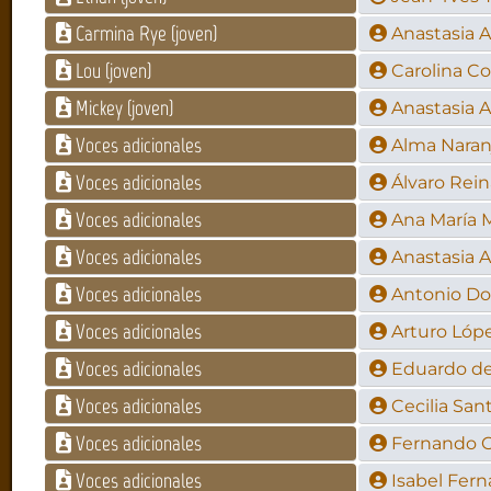
Carmina Rye (joven)
Anastasia 
Lou (joven)
Carolina Co
Mickey (joven)
Anastasia 
Voces adicionales
Alma Naran
Voces adicionales
Álvaro Rein
Voces adicionales
Ana María 
Voces adicionales
Anastasia 
Voces adicionales
Antonio D
Voces adicionales
Arturo Lóp
Voces adicionales
Eduardo de
Voces adicionales
Cecilia San
Voces adicionales
Fernando 
Voces adicionales
Isabel Fer