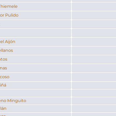
Thiemele
r Pulido
z
el Aijón
ellanos
ntos
mas
coso
iñá
eno Minguito
llán