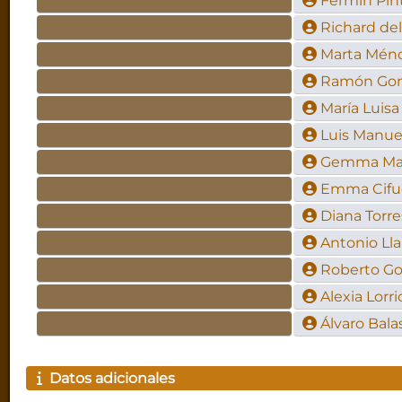
Fermín Pin
Richard de
Marta Mén
Ramón Gon
María Luisa
Luis Manuel
Gemma Mar
Emma Cifu
Diana Torre
Antonio Ll
Roberto Go
Alexia Lorri
Álvaro Bala
Datos adicionales