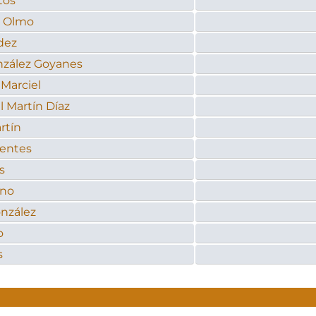
tos
l Olmo
dez
zález Goyanes
 Marciel
 Martín Díaz
tín
entes
s
ano
nzález
o
s