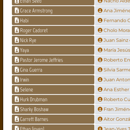
Ethan Seed
Nacho Ald
Grace Armstrong
Ana Jimén
Habi
Fernando C
Roger Cadoret
Cholo Morat
Nick Rye
Juan Sainz 
Yaya
María Jesú
Pastor Jerome Jeffries
Roberto En
Gina Guerra
Silvia Sarm
Irwin
Juan Anton
Selene
Ana Esther
Hurk Drubman
Roberto C
Sharky Boshaw
Fran Jimén
Garrett Barnes
Aitor Gonzá
Ethan (joven)
Jean-Yves 