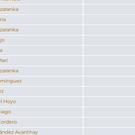
Azaranka
ria
Azaranka
jo
a
Marí
Azaranka
omínguez
ez
l Hoyo
tiago
Cordero
nández Avanthay