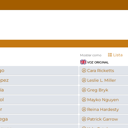
Lista
Mostrar como
VOZ ORIGINAL
go
Cara Ricketts
ópez
Leslie L. Miller
ía
Greg Bryk
ol
Mayko Nguyen
r
Reina Hardesty
ega
Patrick Garrow