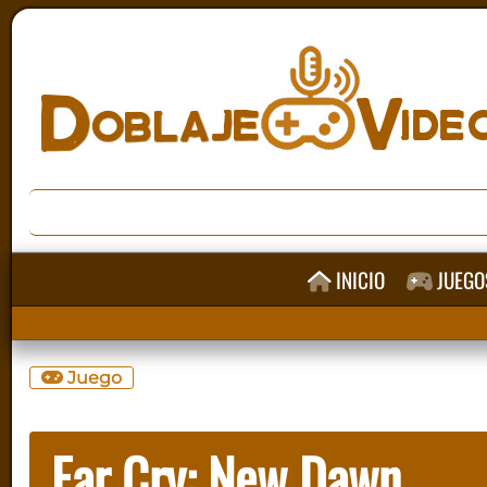
INICIO
JUEGO
Juego
Far Cry: New Dawn