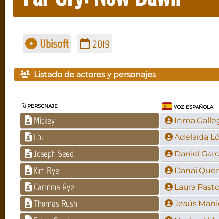
Ubisoft
2019
Listado de actores y personajes
PERSONAJE
VOZ ESPAÑOLA
Mickey
Inma Galle
Lou
Adelaida L
Joseph Seed
Daniel Garc
Kim Rye
Danai Quer
Carmina Rye
Laura Pasto
Thomas Rush
Jesús Mani