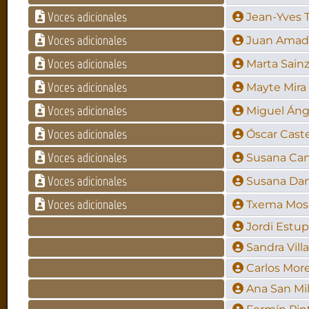
Voces adicionales
Jean-Yves 
Voces adicionales
Juan Amado
Voces adicionales
Marta Sain
Voces adicionales
Mayte Mira
Voces adicionales
Miguel Áng
Voces adicionales
Óscar Cast
Voces adicionales
Susana Ca
Voces adicionales
Susana Da
Voces adicionales
Txema Mos
Jordi Estup
Sandra Villa
Carlos Mor
Ana San Mi