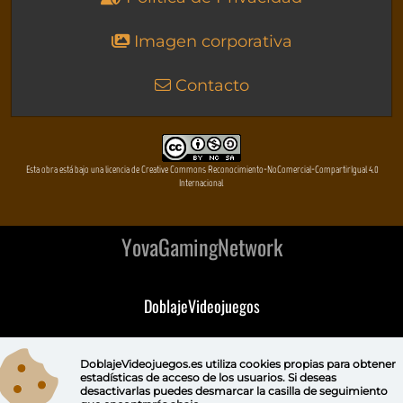
Imagen corporativa
Contacto
Esta obra está bajo una licencia de Creative Commons Reconocimiento-NoComercial-CompartirIgual 4.0
Internacional
YovaGamingNetwork
DoblajeVideojuegos
DeVuego
DoblajeVideojuegos.es utiliza
cookies propias
para obtener
estadísticas de acceso de los usuarios. Si deseas
DeVuego GAL
desactivarlas puedes
desmarcar la casilla de seguimiento