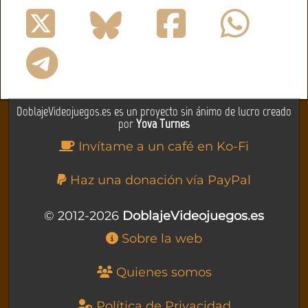
DoblajeVideojuegos.es es un proyecto sin ánimo de lucro creado
por
Yova Turnes
Invítame a un café en Ko-Fi
Haz una donación vía PayPal
© 2012-2026
DoblajeVideojuegos.es
Sobre la web
Quienes somos
Política de Privacidad