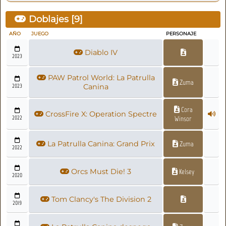
Doblajes [
9
]
AÑO
JUEGO
PERSONAJE
Diablo IV
2023
PAW Patrol World: La Patrulla
Zuma
2023
Canina
Cora
CrossFire X: Operation Spectre
2022
Winsor
La Patrulla Canina: Grand Prix
Zuma
2022
Orcs Must Die! 3
Kelsey
2020
Tom Clancy's The Division 2
2019