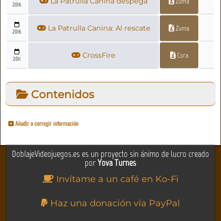
La Patrulla Canina despega
Zuma
2016
La Patrulla Canina: Al rescate
Zuma
2016
CrossFire
Cora
2011
Contenidos
Añadir o corregir información
DoblajeVideojuegos.es es un proyecto sin ánimo de lucro creado
por
Yova Turnes
Invítame a un café en Ko-Fi
Haz una donación vía PayPal