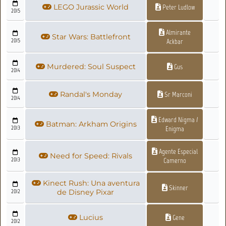
LEGO Jurassic World
Peter Ludlow
2015
Almirante
Star Wars: Battlefront
2015
Ackbar
Murdered: Soul Suspect
Gus
2014
Randal's Monday
Sr Marconi
2014
Edward Nigma /
Batman: Arkham Origins
2013
Enigma
Agente Especial
Need for Speed: Rivals
2013
Camerno
Kinect Rush: Una aventura
Skinner
2012
de Disney Pixar
Lucius
Gene
2012