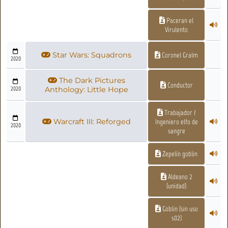
Paceran el
Virulento
Star Wars: Squadrons
Coronel Gralm
2020
The Dark Pictures
Conductor
2020
Anthology: Little Hope
Trabajador /
Warcraft III: Reforged
Ingeniero elfo de
2020
sangre
Zepelín goblin
Aldeano 2
(unidad)
Goblin (sin uso
s02)