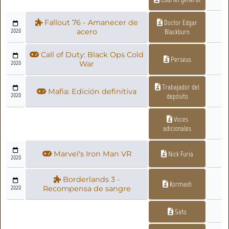
Fallout 76 - Amanecer de
Doctor Edgar
2020
acero
Blackburn
Call of Duty: Black Ops Cold
Perseus
2020
War
Trabajador del
Mafia: Edición definitiva
2020
depósito
Voces
adicionales
Marvel's Iron Man VR
Nick Furia
2020
Borderlands 3 -
Kormash
2020
Recompensa de sangre
Sato