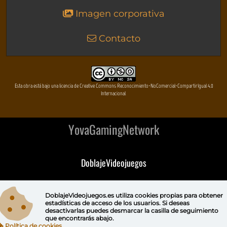
Imagen corporativa
Contacto
Esta obra está bajo una licencia de Creative Commons Reconocimiento-NoComercial-CompartirIgual 4.0
Internacional
YovaGamingNetwork
DoblajeVideojuegos
DeVuego
DoblajeVideojuegos.es utiliza
cookies propias
para obtener
estadísticas de acceso de los usuarios. Si deseas
DeVuego GAL
desactivarlas puedes
desmarcar la casilla de seguimiento
que encontrarás abajo.
Política de cookies