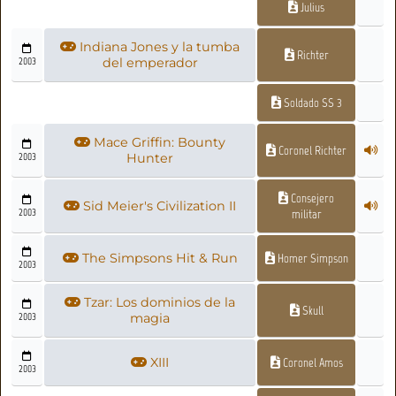
Julius
Indiana Jones y la tumba
Richter
2003
del emperador
Soldado SS 3
Mace Griffin: Bounty
Coronel Richter
2003
Hunter
Consejero
Sid Meier's Civilization II
2003
militar
The Simpsons Hit & Run
Homer Simpson
2003
Tzar: Los dominios de la
Skull
2003
magia
XIII
Coronel Amos
2003