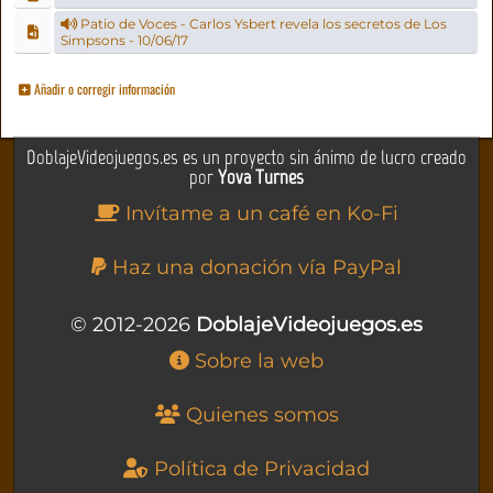
Patio de Voces - Carlos Ysbert revela los secretos de Los
Simpsons - 10/06/17
Añadir o corregir información
DoblajeVideojuegos.es es un proyecto sin ánimo de lucro creado
por
Yova Turnes
Invítame a un café en Ko-Fi
Haz una donación vía PayPal
© 2012-2026
DoblajeVideojuegos.es
Sobre la web
Quienes somos
Política de Privacidad