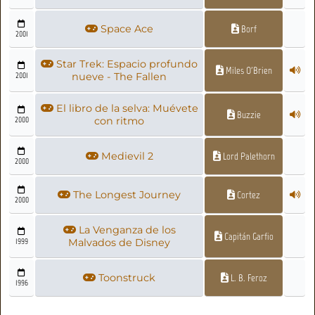
Space Ace
Borf
2001
Star Trek: Espacio profundo
Miles O'Brien
2001
nueve - The Fallen
El libro de la selva: Muévete
Buzzie
2000
con ritmo
Medievil 2
Lord Palethorn
2000
The Longest Journey
Cortez
2000
La Venganza de los
Capitán Garfio
1999
Malvados de Disney
Toonstruck
L. B. Feroz
1996