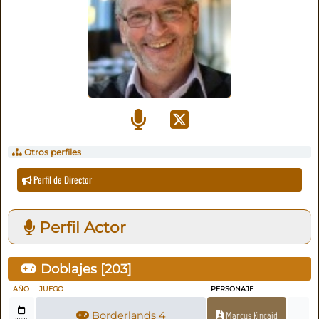
Otros perfiles
Perfil de Director
Perfil Actor
Doblajes [
203
]
AÑO
JUEGO
PERSONAJE
Borderlands 4
Marcus Kincaid