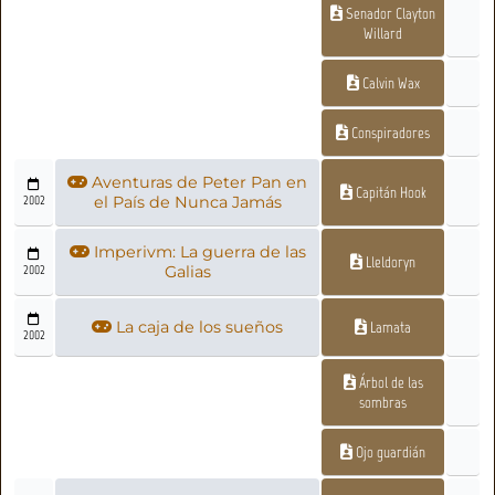
Senador Clayton
Willard
Calvin Wax
Conspiradores
Aventuras de Peter Pan en
Capitán Hook
2002
el País de Nunca Jamás
Imperivm: La guerra de las
Lleldoryn
2002
Galias
La caja de los sueños
Lamata
2002
Árbol de las
sombras
Ojo guardián