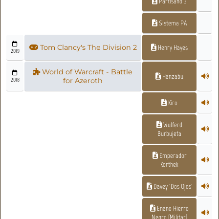
Partisano 3
Sistema PA
Tom Clancy's The Division 2
Henry Hayes
2019
World of Warcraft - Battle
Hanzabu
2018
for Azeroth
Kiro
Wulferd
Burbujeta
Emperador
Korthek
Davey 'Dos Ojos'
Enano Hierro
Negro (Militar)