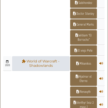
Sabihondez
Doctor Stanley
General Marks
William "El
Borracho"
El viejo Pete
World of Warcraft -
Mikanikos
2020
Shadowlands
Hjalmar el
Eterno
Renavyth
Venthyr (voz 2
masc.)