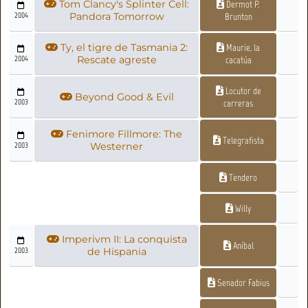
Tom Clancy's Splinter Cell:
Dermot P.
2004
Pandora Tomorrow
Brunton
Ty, el tigre de Tasmania 2:
Maurie, la
2004
Rescate agreste
cacatúa
Locutor de
Beyond Good & Evil
2003
carreras
Fenimore Fillmore: The
Telegrafista
2003
Westerner
Tendero
Willy
Imperivm II: La conquista
Aníbal
2003
de Hispania
Senador Fabius