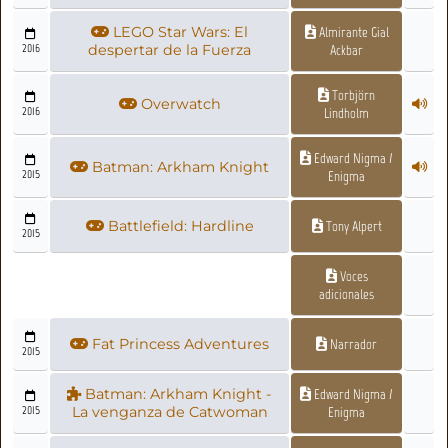
LEGO Star Wars: El
Almirante Gial
2016
despertar de la Fuerza
Ackbar
Torbjörn
Overwatch
2016
Lindholm
Edward Nigma /
Batman: Arkham Knight
2015
Enigma
Battlefield: Hardline
Tony Alpert
2015
Voces
adicionales
Fat Princess Adventures
Narrador
2015
Batman: Arkham Knight -
Edward Nigma /
2015
La venganza de Catwoman
Enigma