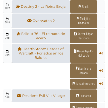
Destiny 2 - La Reina Bruja
Rhulk
2022
Torbjörn
Overwatch 2
2022
Lindholm
Fallout 76 - El reinado de
Doctor Edgar
2021
acero
Blackburn
HearthStone: Heroes of
Despellejador
Warcraft - Forjados en los
2021
del Vacío
Baldíos
Lumbrera
Arcana
Lanzatémpanos
Resident Evil VIII: Village
Leonardo
2021
Cuartel general