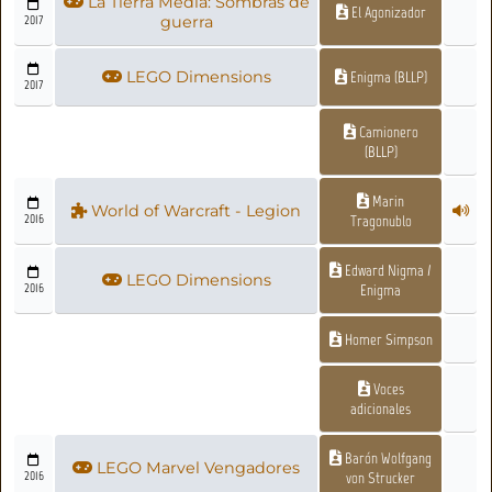
La Tierra Media: Sombras de
El Agonizador
2017
guerra
LEGO Dimensions
Enigma (BLLP)
2017
Camionero
(BLLP)
Marin
World of Warcraft - Legion
2016
Tragonublo
Edward Nigma /
LEGO Dimensions
2016
Enigma
Homer Simpson
Voces
adicionales
Barón Wolfgang
LEGO Marvel Vengadores
2016
von Strucker