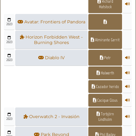
Richard
Hatstock
Avatar: Frontiers of Pandora
2023
Horizon Forbidden West -
Almirante Gerrit
2023
Burning Shores
Diablo IV
Petr
2023
Halwerth
Cazador herido
Cacique Glous
Torbjörn
Overwatch 2 - Invasión
2023
Lindholm
Park Beyond
Phil Bailey