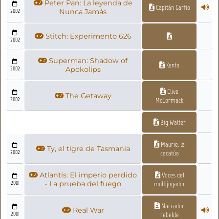
Peter Pan: La leyenda de
Capitán Garfio
2002
Nunca Jamás
Stitch: Experimento 626
2002
Superman: Shadow of
Kanto
2002
Apokolips
Clive
The Getaway
2002
McCormack
Big Walter
Maurie, la
Ty, el tigre de Tasmania
2002
cacatúa
Atlantis: El imperio perdido
Voces del
2001
- La prueba del fuego
multijugador
Narrador
Real War
2001
rebelde