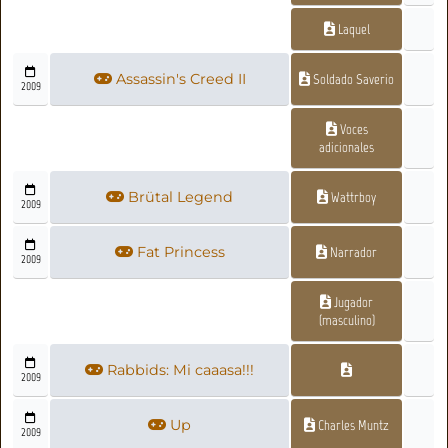
Laquel
Assassin's Creed II
Soldado Saverio
2009
Voces
adicionales
Brütal Legend
Wattrboy
2009
Fat Princess
Narrador
2009
Jugador
(masculino)
Rabbids: Mi caaasa!!!
2009
Up
Charles Muntz
2009