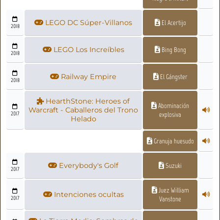
LEGO DC Súper-Villanos
El Acertijo
2018
LEGO Los Increíbles
Bing Bong
2018
Railway Empire
El Gángster
2018
HearthStone: Heroes of
Abominación
Warcraft - Caballeros del Trono
2017
explosiva
Helado
Granuja huesudo
Everybody's Golf
Suzuki
2017
Juez William
Intenciones ocultas
2017
Vanstone