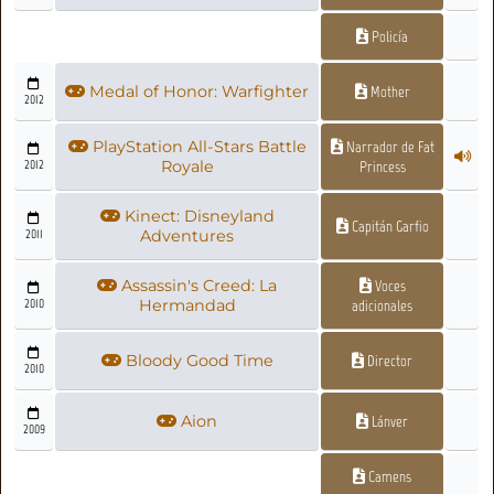
Policía
Medal of Honor: Warfighter
Mother
2012
PlayStation All-Stars Battle
Narrador de Fat
2012
Royale
Princess
Kinect: Disneyland
Capitán Garfio
2011
Adventures
Assassin's Creed: La
Voces
2010
Hermandad
adicionales
Bloody Good Time
Director
2010
Aion
Lánver
2009
Camens