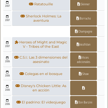
Ratatouille
Skinner
2007
Sherlock Holmes: La
Borracho
2007
aventura
Champagne
Heroes of Might and Magic
Wulfstan
2007
V - Tribes of the East
C.S.I.: Las 3 dimensiones del
Voces
2006
asesinato
adicionales
Colegas en el bosque
Shaw
2006
Disney's Chicken Little: As
2006
en acción
El padrino: El videojuego
Don Barzini
2006