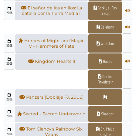
El señor de los anillos: La
Gorkil, el Rey
2006
batalla por la Tierra Media II
Trasgo
Celeborn
Heroes of Might and Magic
Wulfstan
2006
V - Hammers of Fate
Kingdom Hearts II
Hades
2006
Doctor
Finkelstein
Panzers (Doblaje FX 2006)
2006
Sacred - Sacred Underworld
Shaddar
2006
Tom Clancy's Rainbow Six:
Dr. Philip
2006
Vegas
Smythe