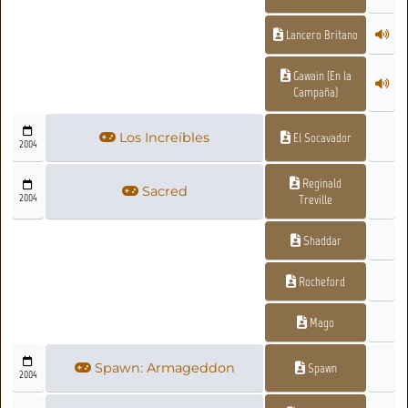
Lancero Britano
Gawain (En la
Campaña)
Los Increíbles
El Socavador
2004
Reginald
Sacred
2004
Treville
Shaddar
Rocheford
Mago
Spawn: Armageddon
Spawn
2004