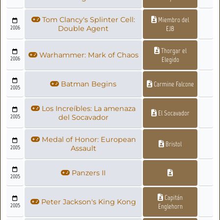
Tom Clancy's Splinter Cell:
Miembro del
2006
Double Agent
EJB
Thorgar el
Warhammer: Mark of Chaos
2006
Elegido
Batman Begins
Carmine Falcone
2005
Los Increíbles: La amenaza
El Socavador
2005
del Socavador
Medal of Honor: European
Bristol
2005
Assault
Panzers II
2005
Capitán
Peter Jackson's King Kong
2005
Englehorn