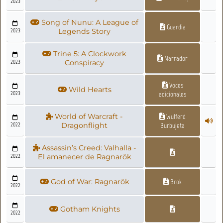
2023
Song of Nunu: A League of
Guardia
2023
Legends Story
Trine 5: A Clockwork
Narrador
2023
Conspiracy
Voces
Wild Hearts
2023
adicionales
World of Warcraft -
Wulferd
2022
Dragonflight
Burbujeta
Assassin’s Creed: Valhalla -
2022
El amanecer de Ragnarök
God of War: Ragnarök
Brok
2022
Gotham Knights
2022