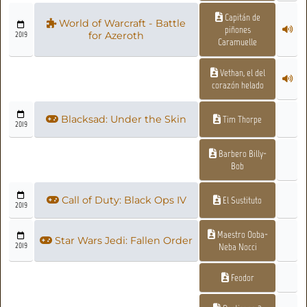
Capitán de
World of Warcraft - Battle
piñones
2019
for Azeroth
Caramuelle
Vethan, el del
corazón helado
Blacksad: Under the Skin
Tim Thorpe
2019
Barbero Billy-
Bob
Call of Duty: Black Ops IV
El Sustituto
2019
Maestro Ooba-
Star Wars Jedi: Fallen Order
2019
Neba Nocci
Feodor