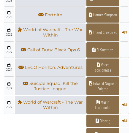
2025
Fortnite
Homer Simpson
2025
World of Warcraft - The War
Thaed Creapiras
2025
Within
Call of Duty: Black Ops 6
El Sustituto
2024
Voces
LEGO Horizon: Adventures
2024
adicionales
Suicide Squad: Kill the
Edward Nigma /
2024
Justice League
Enigma
World of Warcraft - The War
Marin
2024
Within
Tragonublo
Olbarig