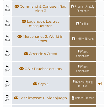
Command & Conquer: Red
Premier Anatoly
2008
Alert 3
Cherdenko
Legendo's Los tres
Porthos
2008
mosqueteros
Mercenaries 2: World in
Mattias Nilsson
2008
Flames
Voces
Assassin's Creed
2007
adicionales
Voces
C.S.I.: Pruebas ocultas
2007
adicionales
General Kyong
Crysis
2007
Ri-Chan
Los Simpson: El videojuego
Homer Simpson
2007