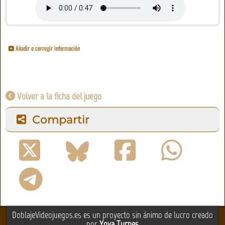
Añadir o corregir información
Volver a la ficha del juego
Compartir
DoblajeVideojuegos.es es un proyecto sin ánimo de lucro creado
por
Yova Turnes