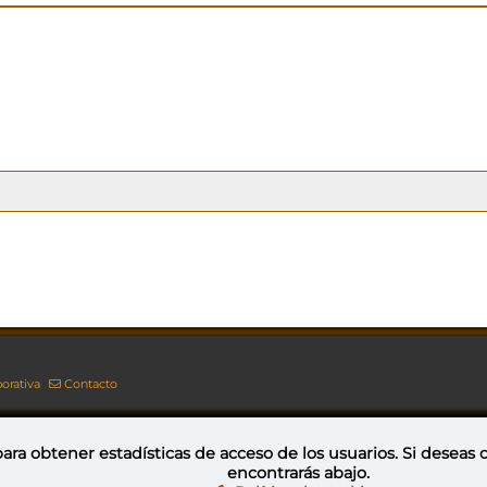
orativa
Contacto
ara obtener estadísticas de acceso de los usuarios. Si deseas
encontrarás abajo.
Esta obra está bajo una licencia de Creative Commons Reconocimiento-NoComercial-CompartirIgual 4.0 Internacional