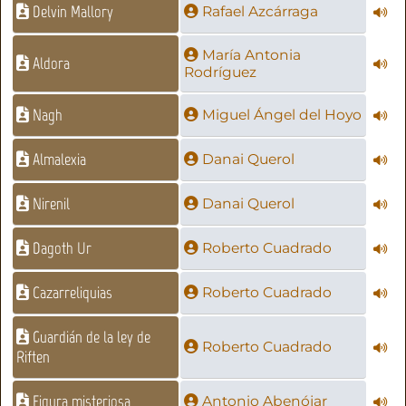
Delvin Mallory
Rafael Azcárraga
María Antonia
Aldora
Rodríguez
Nagh
Miguel Ángel del Hoyo
Almalexia
Danai Querol
Nirenil
Danai Querol
Dagoth Ur
Roberto Cuadrado
Cazarreliquias
Roberto Cuadrado
Guardián de la ley de
Roberto Cuadrado
Riften
Figura misteriosa
Antonio Abenójar