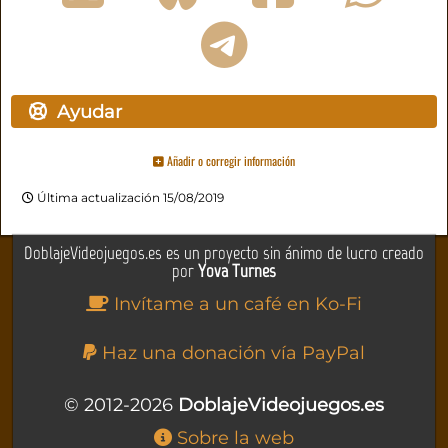
Ayudar
Añadir o corregir información
Última actualización 15/08/2019
DoblajeVideojuegos.es es un proyecto sin ánimo de lucro creado
por
Yova Turnes
Invítame a un café en Ko-Fi
Haz una donación vía PayPal
© 2012-2026
DoblajeVideojuegos.es
Sobre la web