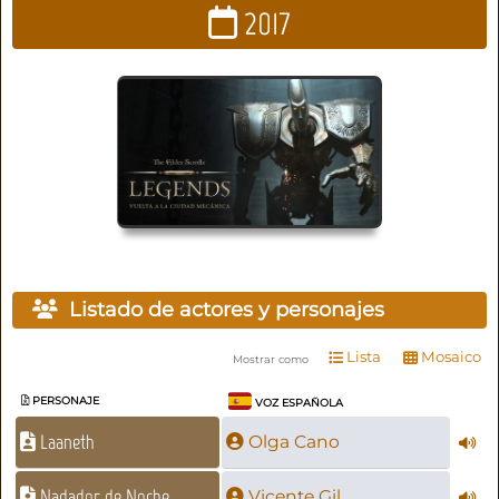
2017
Listado de actores y personajes
Lista
Mosaico
Mostrar como
PERSONAJE
VOZ ESPAÑOLA
Laaneth
Olga Cano
Nadador de Noche
Vicente Gil