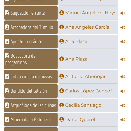
Saqueador errante
Miguel Ángel del Hoyo
Acechadora del Túmulo
Ana Ángeles García
Apostol mecánico
Ana Plaza
Buscadora de
Ana Plaza
pergaminos
Coleccionista de piezas
Antonio Abenójar
Bandido del callejón
Carlos López Benedí
Arqueóloga de las ruinas
Cecilia Santiago
Minera de la Ratonera
Danai Querol