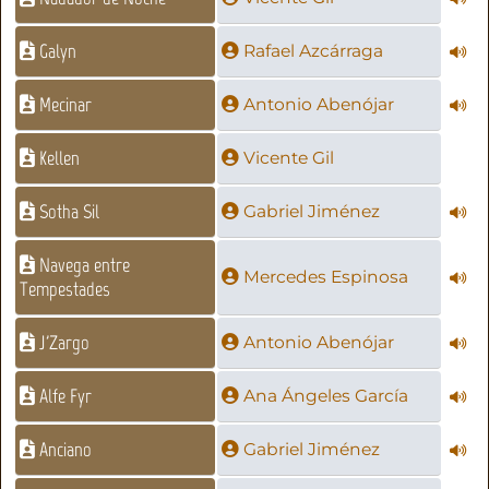
Galyn
Rafael Azcárraga
Mecinar
Antonio Abenójar
Kellen
Vicente Gil
Sotha Sil
Gabriel Jiménez
Navega entre
Mercedes Espinosa
Tempestades
J'Zargo
Antonio Abenójar
Alfe Fyr
Ana Ángeles García
Anciano
Gabriel Jiménez