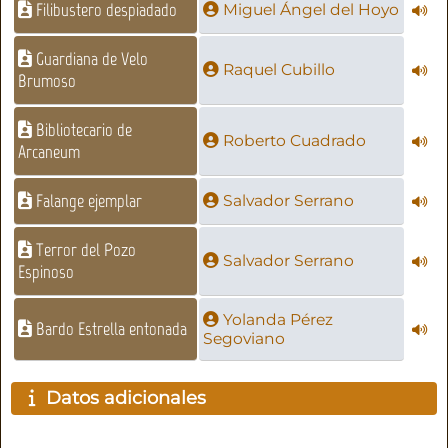
Filibustero despiadado
Miguel Ángel del Hoyo
Guardiana de Velo
Raquel Cubillo
Brumoso
Bibliotecario de
Roberto Cuadrado
Arcaneum
Falange ejemplar
Salvador Serrano
Terror del Pozo
Salvador Serrano
Espinoso
Yolanda Pérez
Bardo Estrella entonada
Segoviano
Datos adicionales