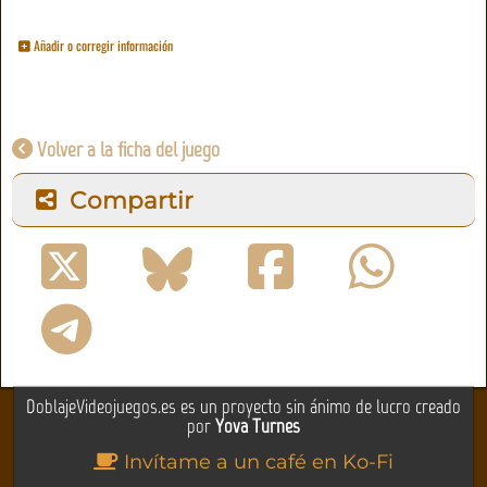
Añadir o corregir información
Volver a la ficha del juego
Compartir
DoblajeVideojuegos.es es un proyecto sin ánimo de lucro creado
por
Yova Turnes
Invítame a un café en Ko-Fi