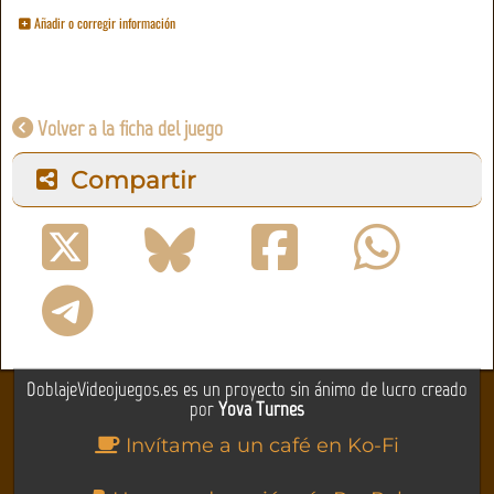
Añadir o corregir información
Volver a la ficha del juego
Compartir
DoblajeVideojuegos.es es un proyecto sin ánimo de lucro creado
por
Yova Turnes
Invítame a un café en Ko-Fi