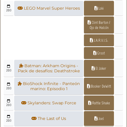
LEGO Marvel Super Heroes
Loki
2013
Clint Barton /
Ojo de Halcón
J.A.R.V.I.S.
Groot
Batman: Arkham Origins -
El Joker
2013
Pack de desafíos: Deathstroke
BioShock Infinite - Panteón
Booker DeWitt
2013
marino: Episodio 1
Skylanders: Swap Force
Rattle Shake
2013
The Last of Us
Joel
2013