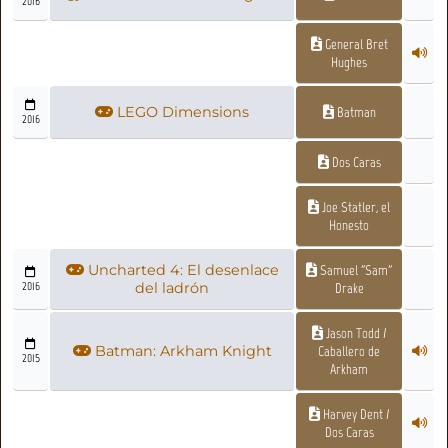
2016
General Bret
Hughes
LEGO Dimensions
Batman
2016
Dos Caras
Joe Statler, el
Honesto
Uncharted 4: El desenlace
Samuel "Sam"
2016
del ladrón
Drake
Jason Todd /
Batman: Arkham Knight
Caballero de
2015
Arkham
Harvey Dent /
Dos Caras