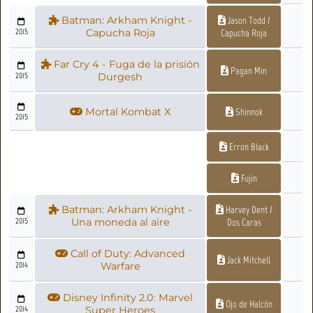
Batman: Arkham Knight -
Jason Todd /
2015
Capucha Roja
Capucha Roja
Far Cry 4 - Fuga de la prisión
Pagan Min
2015
Durgesh
Mortal Kombat X
Shinnok
2015
Erron Black
Fujin
Batman: Arkham Knight -
Harvey Dent /
2015
Una moneda al aire
Dos Caras
Call of Duty: Advanced
Jack Mitchell
2014
Warfare
Disney Infinity 2.0: Marvel
Ojo de Halcón
2014
Super Heroes