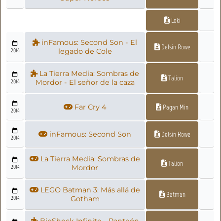
Loki
inFamous: Second Son - El
Delsin Rowe
2014
legado de Cole
La Tierra Media: Sombras de
Talion
2014
Mordor - El señor de la caza
Far Cry 4
Pagan Min
2014
inFamous: Second Son
Delsin Rowe
2014
La Tierra Media: Sombras de
Talion
2014
Mordor
LEGO Batman 3: Más allá de
Batman
2014
Gotham