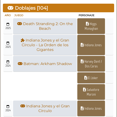
Doblajes [
104
]
AÑO
JUEGO
PERSONAJE
Death Stranding 2: On the
Higgs
2025
Beach
Monaghan
Indiana Jones y el Gran
Círculo - La Orden de los
Indiana Jones
2025
Gigantes
Harvey Dent /
Batman: Arkham Shadow
2024
Dos Caras
El Joker
Salvatore
Maroni
Indiana Jones y el Gran
Indiana Jones
2024
Círculo