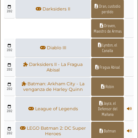
Oran, custodio
Darksiders II
2012
perdido
Draven,
Maestro de Armas
Lyndon, el
Diablo III
2012
Canalla
Darksiders II - La Fragua
Fragua Abisal
2012
Abisal
Batman: Arkham City - La
Robin
2012
venganza de Harley Quinn
Jayce, el
League of Legends
Defensor del
2012
Mañana
LEGO Batman 2: DC Super
Batman
2012
Heroes