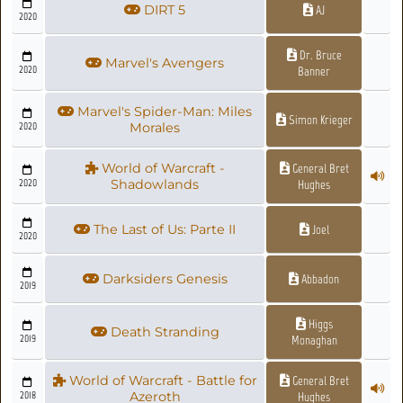
DIRT 5
AJ
2020
Dr. Bruce
Marvel's Avengers
2020
Banner
Marvel's Spider-Man: Miles
Simon Krieger
2020
Morales
World of Warcraft -
General Bret
2020
Shadowlands
Hughes
The Last of Us: Parte II
Joel
2020
Darksiders Genesis
Abbadon
2019
Higgs
Death Stranding
2019
Monaghan
World of Warcraft - Battle for
General Bret
2018
Azeroth
Hughes