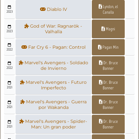
Lyndon, el
Diablo IV
2023
Canalla
God of War: Ragnarök -
Magni
2023
Valhalla
Far Cry 6 - Pagan: Control
Pagan Min
2022
Marvel's Avengers - Soldado
Dr. Bruce
2022
de Invierno
Banner
Marvel's Avengers - Futuro
Dr. Bruce
2021
Imperfecto
Banner
Marvel's Avengers - Guerra
Dr. Bruce
2021
por Wakanda
Banner
Marvel's Avengers - Spider-
Dr. Bruce
2021
Man: Un gran poder
Banner