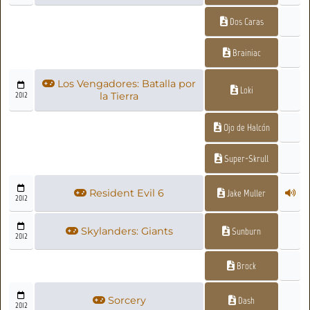
Dos Caras
Brainiac
Los Vengadores: Batalla por
Loki
2012
la Tierra
Ojo de Halcón
Super-Skrull
Resident Evil 6
Jake Muller
2012
Skylanders: Giants
Sunburn
2012
Brock
Sorcery
Dash
2012