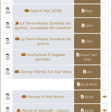
God of War (2018)
Magni
2018
La Tierra Media: Sombras de
Talion
2018
guerra - La espada de Galadriel
La Tierra Media: Sombras de
Talion
2017
guerra
Uncharted: El legado
Samuel "Sam"
2017
perdido
Drake
Disney Infinity 3.0: Star Wars
Loki
2016
Ojo de Halcón
Heroes of the Storm
Gul'dan
2016
World of Warcraft - Legion
Gul'dan