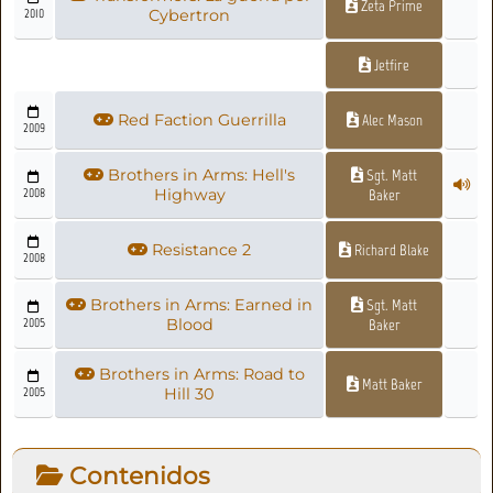
Zeta Prime
2010
Cybertron
Jetfire
Red Faction Guerrilla
Alec Mason
2009
Brothers in Arms: Hell's
Sgt. Matt
2008
Highway
Baker
Resistance 2
Richard Blake
2008
Brothers in Arms: Earned in
Sgt. Matt
2005
Blood
Baker
Brothers in Arms: Road to
Matt Baker
2005
Hill 30
Contenidos