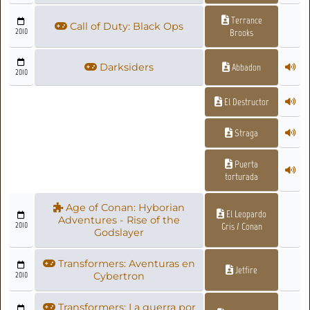
Terrance
Call of Duty: Black Ops
2010
Brooks
Darksiders
Abbadon
2010
El Destructor
Straga
Puerta
torturada
Age of Conan: Hyborian
El Leopardo
Adventures - Rise of the
2010
Gris / Conan
Godslayer
Transformers: Aventuras en
Jetfire
2010
Cybertron
Transformers: La guerra por