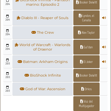
BioShock Infinite - Panteón
Booker DeWitt
2014
marino: Episodio 2
Lyndon, el
Diablo III - Reaper of Souls
2014
Canalla
The Crew
Alex Taylor
2014
World of Warcraft - Warlords
Gul'dan
2014
of Draenor
Batman: Arkham Origins
El Joker
2013
BioShock Infinite
Booker DeWitt
2013
God of War: Ascension
Orkos
2013
Voz del
Multijugador