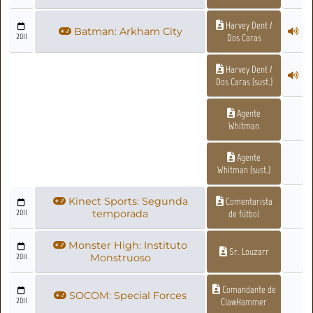
Harvey Dent /
Batman: Arkham City
2011
Dos Caras
Harvey Dent /
Dos Caras (sust.)
Agente
Whitman
Agente
Whitman (sust.)
Kinect Sports: Segunda
Comentarista
2011
temporada
de fútbol
Monster High: Instituto
Sr. Louzarr
2011
Monstruoso
Comandante de
SOCOM: Special Forces
2011
ClawHammer