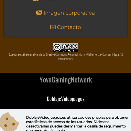
Imagen corporativa
Contacto
Esta obra está bajo una licencia de Creative Commons Reconocimiento-NoComercial-CompartirIgual 4.0
Internacional
YovaGamingNetwork
DoblajeVideojuegos
DeVuego
DoblajeVideojuegos.es utiliza
cookies propias
para obtener
estadísticas de acceso de los usuarios. Si deseas
DeVuego GAL
desactivarlas puedes
desmarcar la casilla de seguimiento
que encontrarás abajo.