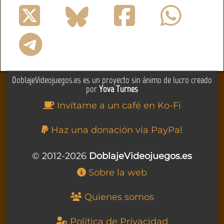
DoblajeVideojuegos.es es un proyecto sin ánimo de lucro creado
por
Yova Turnes
Invítame a un café en Ko-Fi
Haz una donación vía PayPal
© 2012-2026
DoblajeVideojuegos.es
Sobre la web
Quienes somos
Política de Privacidad