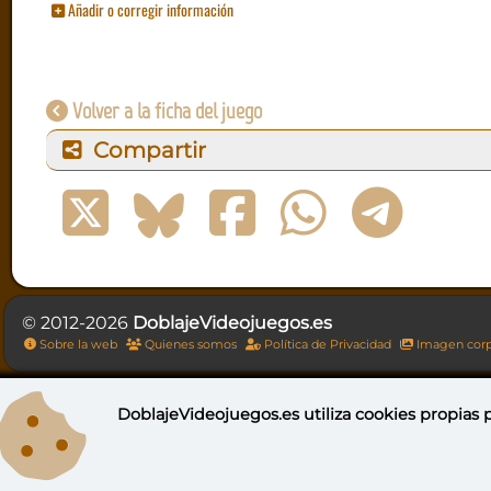
Añadir o corregir información
Volver a la ficha del juego
Compartir
© 2012-2026
DoblajeVideojuegos.es
Sobre la web
Quienes somos
Política de Privacidad
Imagen corp
DoblajeVideojuegos.es utiliza
cookies propias
p