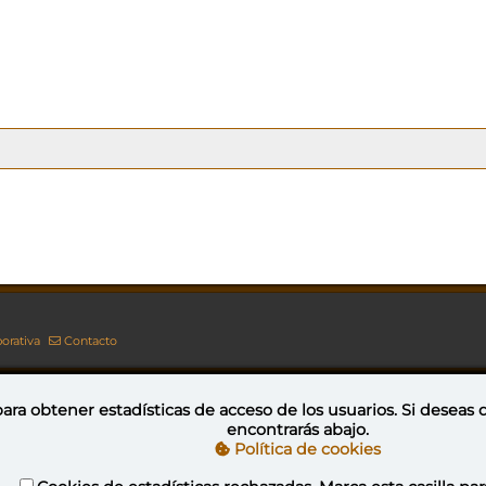
orativa
Contacto
ara obtener estadísticas de acceso de los usuarios. Si deseas
encontrarás abajo.
Esta obra está bajo una licencia de Creative Commons Reconocimiento-NoComercial-CompartirIgual 4.0 Internacional
Política de cookies