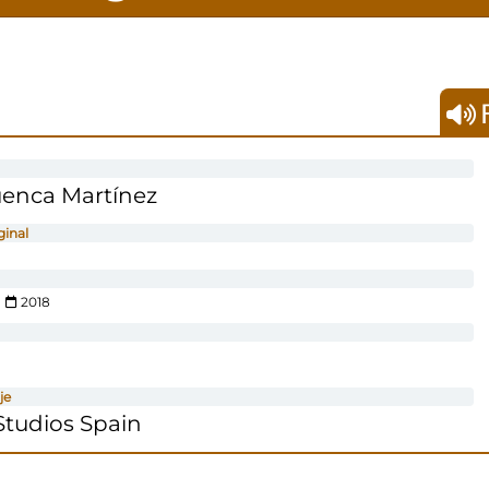
F
enca Martínez
ginal
2018
je
tudios Spain