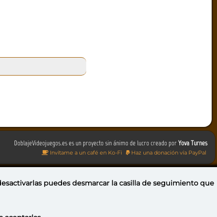
DoblajeVideojuegos.es es un proyecto sin ánimo de lucro creado por
Yova Turnes
Invítame a un café en Ko-Fi
Haz una donación vía PayPal
 desactivarlas puedes
desmarcar la casilla de seguimiento
que