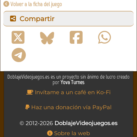
Volver a la ficha del juego
Compartir
DoblajeVideojuegos.es es un proyecto sin ánimo de lucro creado
por
Yova Turnes
Invítame a un café en Ko-Fi
Haz una donación vía PayPal
© 2012-2026
DoblajeVideojuegos.es
Sobre la web