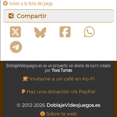
Volver a la ficha del juego
Compartir
DoblajeVideojuegos.es es un proyecto sin ánimo de lucro creado
por
Yova Turnes
Invítame a un café en Ko-Fi
Haz una donación vía PayPal
© 2012-2026
DoblajeVideojuegos.es
Sobre la web